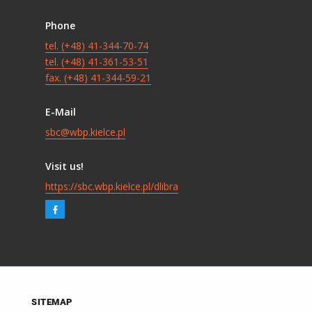
Phone
tel. (+48) 41-344-70-74
tel. (+48) 41-361-53-51
fax. (+48) 41-344-59-21
E-Mail
sbc@wbp.kielce.pl
Visit us!
https://sbc.wbp.kielce.pl/dlibra
SITEMAP