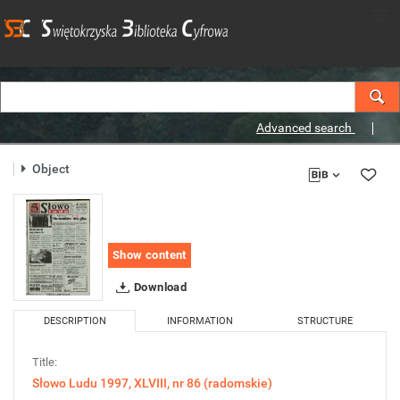
Advanced search
Object
Show content
Download
DESCRIPTION
INFORMATION
STRUCTURE
Title:
Słowo Ludu 1997, XLVIII, nr 86 (radomskie)