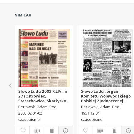
SIMILAR
Słowo Ludu 2003 R.LIV, nr
Słowo Ludu : organ
27 (Ostrowiec,
Komitetu Wojewódzkiego
Starachowice, Skarżysko,
Polskiej Zjednoczonej
Końskie, Ponidzie,
Partii Robotniczej, 1951,
Perłowski, Adam. Red.
Perłowski, Adam. Red.
Jędrzejów, Włoszczowa,
R.3, nr 313
2003.02.01-02
1951.12.04
Sandomierz, Staszów,
czasopismo
czasopismo
Opatów)