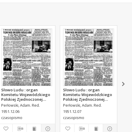
Słowo Ludu : organ
Słowo Ludu : organ
Sło
Komitetu Wojewódzkiego
Komitetu Wojewódzkiego
Kom
Polskiej Zjednoczonej
Polskiej Zjednoczonej
Pol
Partii Robotniczej, 1951,
Partii Robotniczej, 1951,
Par
Perłowski, Adam. Red.
Perłowski, Adam. Red.
Per
R.3, nr 315
R.3, nr 316
R.3
1951.12.06
1951.12.07
195
czasopismo
czasopismo
cza