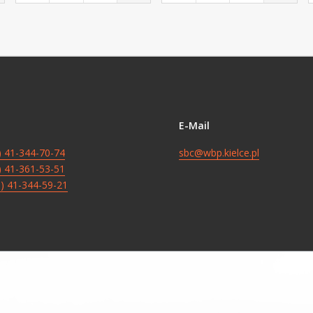
E-Mail
8) 41-344-70-74
sbc@wbp.kielce.pl
8) 41-361-53-51
8) 41-344-59-21