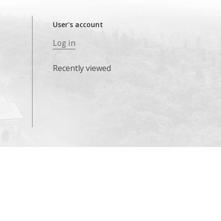
User's account
Log in
Recently viewed