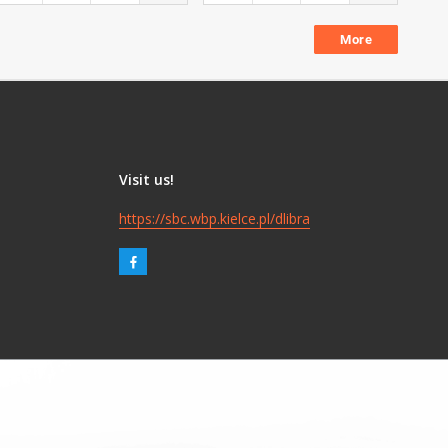
More
Visit us!
https://sbc.wbp.kielce.pl/dlibra