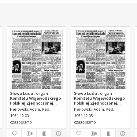
Słowo Ludu : organ
Słowo Ludu : organ
Komitetu Wojewódzkiego
Komitetu Wojewódzkiego
Polskiej Zjednoczonej
Polskiej Zjednoczonej
Partii Robotniczej, 1951,
Partii Robotniczej, 1951,
Perłowski, Adam. Red.
Perłowski, Adam. Red.
R.3, nr 312
R.3, nr 314
1951.12.03
1951.12.05
czasopismo
czasopismo