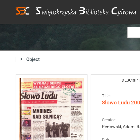
Object
DESCRIP
Title:
Słowo Ludu 2003
Creator:
Perłowski, Adam. R
Date: