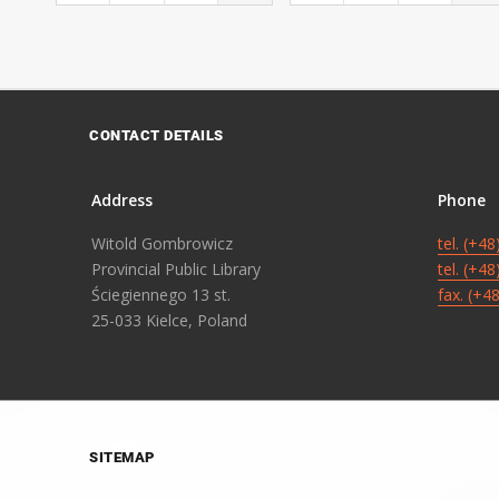
CONTACT DETAILS
Address
Phone
Witold Gombrowicz
tel. (+4
Provincial Public Library
tel. (+4
Ściegiennego 13 st.
fax. (+4
25-033 Kielce, Poland
SITEMAP