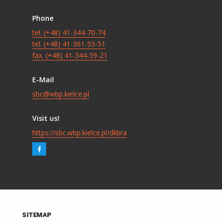
Phone
tel. (+48) 41-344-70-74
tel. (+48) 41-361-53-51
fax. (+48) 41-344-59-21
E-Mail
sbc@wbp.kielce.pl
Visit us!
https://sbc.wbp.kielce.pl/dlibra
SITEMAP