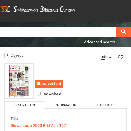
Advanced search
Object
Show content
Download
DESCRIPTION
INFORMATION
STRUCTURE
Title:
Słowo Ludu 2003 R.LIV, nr 157