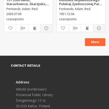
157 (Ostrowiec,
Komitetu Wojewódzkiego
Starachowice, Skarżysko,
Polskiej Zjednoczonej Partii
Końskie, Ponidzie,
Robotniczej, 1951, R.3, nr
Perłowski, Adam. Red.
Perłowski, Adam. Red.
Jędrzejów, Włoszczowa,
313
2003.07.09
1951.12.04
Sandomierz, Staszów,
czasopismo
czasopismo
Opatów)
More
CONTACT DETAILS
Address
Witold Gombrowicz
Provincial Public Library
Ściegiennego 13 st.
25-033 Kielce, Poland