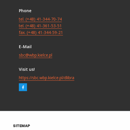
Phone
tel. (+48) 41-344-70-74
tel. (+48) 41-361-53-51
fax. (+48) 41-344-59-21
E-Mail
sbc@wbp.kielce.pl
Visit us!
https://sbc.wbp.kielce.pl/dlibra
SITEMAP