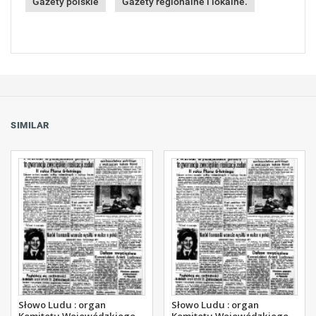
Gazety polskie
Gazety regionalne i lokalne.
SIMILAR
Słowo Ludu : organ
Słowo Ludu : organ