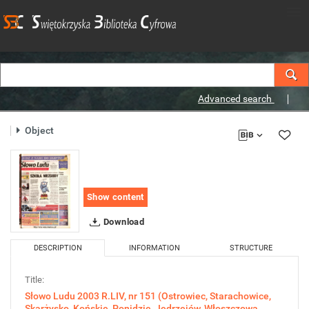
Advanced search
Object
Show content
Download
DESCRIPTION
INFORMATION
STRUCTURE
Title:
Słowo Ludu 2003 R.LIV, nr 151 (Ostrowiec, Starachowice,
Skarżysko, Końskie, Ponidzie, Jędrzejów, Włoszczowa,