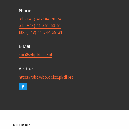
Phone
tel. (+48) 41-344-70-74
tel. (+48) 41-361-53-51
fax. (+48) 41-344-59-21
E-Mail
sbc@wbp.kielce.pl
Visit us!
https://sbc.wbp.kielce.pl/dlibra
SITEMAP