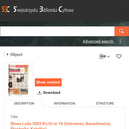
Advanced search
Object
Show content
Download
DESCRIPTION
INFORMATION
STRUCTURE
Title:
Słowo Ludu 2003 R.LIV, nr 18 (Ostrowiec, Starachowice,
Skarżysko, Końskie)