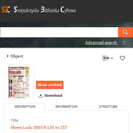
Advanced search
Object
Show content
Download
DESCRIPTION
INFORMATION
STRUCTURE
Title:
Słowo Ludu 2003 R.LIV, nr 237