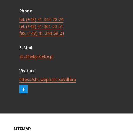
Phone
tel. (+48) 41-344-70-74
tel. (+48) 41-361-53-51
fax. (+48) 41-344-59-21
E-Mail
sbc@wbp.kielce.pl
Visit us!
https://sbc.wbp.kielce.pl/dlibra
SITEMAP