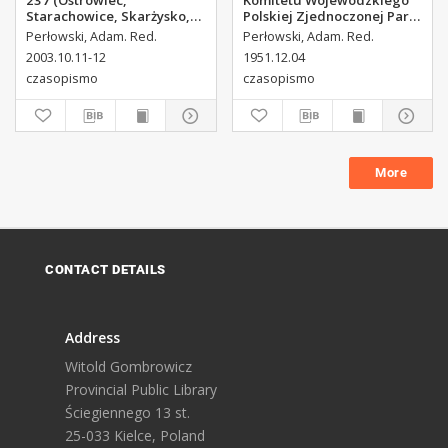
237 (Ostrowiec,
Komitetu Wojewódzkiego
Starachowice, Skarżysko,
Polskiej Zjednoczonej Partii
Końskie, Ponidzie,
Robotniczej, 1951, R.3, nr
Perłowski, Adam. Red.
Perłowski, Adam. Red.
Jędrzejów, Włoszczowa,
313
2003.10.11-12
1951.12.04
Sandomierz, Staszów,
czasopismo
czasopismo
Opatów)
More
CONTACT DETAILS
Address
Witold Gombrowicz
Provincial Public Library
Ściegiennego 13 st.
25-033 Kielce, Poland