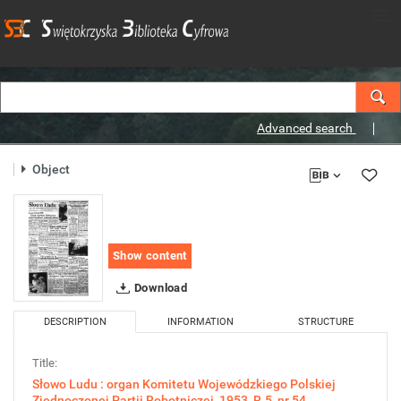
Advanced search
Object
Show content
Download
DESCRIPTION
INFORMATION
STRUCTURE
Title:
Słowo Ludu : organ Komitetu Wojewódzkiego Polskiej
Zjednoczonej Partii Robotniczej, 1953, R.5, nr 54