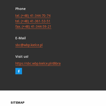
Phone
tel. (+48) 41-344-70-74
tel. (+48) 41-361-53-51
fax. (+48) 41-344-59-21
E-Mail
sbc@wbp.kielce.pl
Visit us!
https://sbc.wbp.kielce.pl/dlibra
SITEMAP