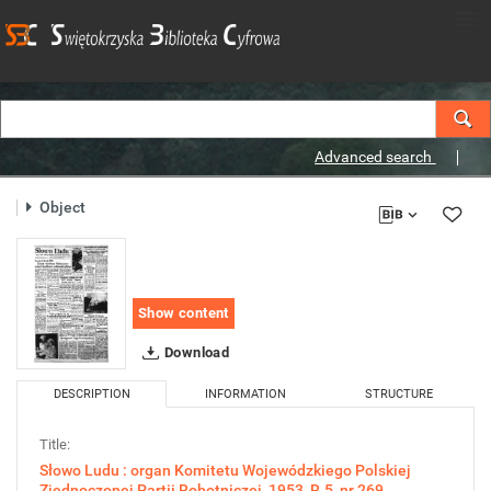
Advanced search
Object
Show content
Download
DESCRIPTION
INFORMATION
STRUCTURE
Title:
Słowo Ludu : organ Komitetu Wojewódzkiego Polskiej
Zjednoczonej Partii Robotniczej, 1953, R.5, nr 269