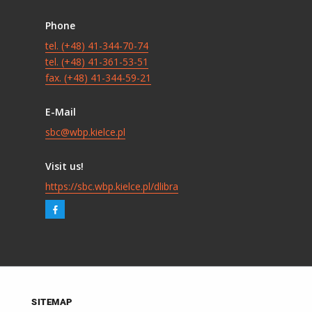
Phone
tel. (+48) 41-344-70-74
tel. (+48) 41-361-53-51
fax. (+48) 41-344-59-21
E-Mail
sbc@wbp.kielce.pl
Visit us!
https://sbc.wbp.kielce.pl/dlibra
SITEMAP