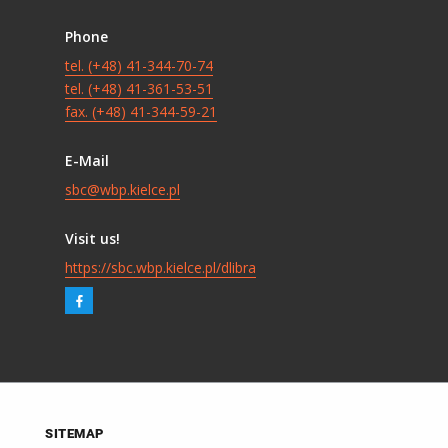
Phone
tel. (+48) 41-344-70-74
tel. (+48) 41-361-53-51
fax. (+48) 41-344-59-21
E-Mail
sbc@wbp.kielce.pl
Visit us!
https://sbc.wbp.kielce.pl/dlibra
SITEMAP