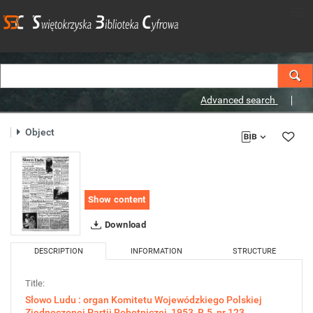
Advanced search
Object
Show content
Download
DESCRIPTION
INFORMATION
STRUCTURE
Title:
Słowo Ludu : organ Komitetu Wojewódzkiego Polskiej
Zjednoczonej Partii Robotniczej, 1953, R.5, nr 123