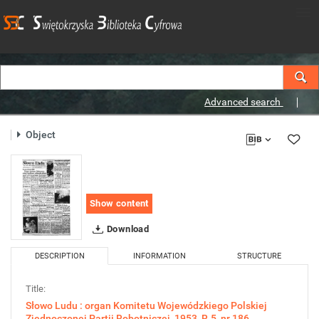
Advanced search
Object
Show content
Download
DESCRIPTION
INFORMATION
STRUCTURE
Title:
Słowo Ludu : organ Komitetu Wojewódzkiego Polskiej
Zjednoczonej Partii Robotniczej, 1953, R.5, nr 186