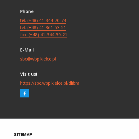
Phone
tel. (+48) 41-344-70-74
tel. (+48) 41-361-53-51
fax. (+48) 41-344-59-21
E-Mail
sbc@wbp.kielce.pl
Visit us!
https://sbc.wbp.kielce.pl/dlibra
SITEMAP