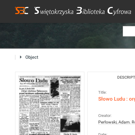
Object
DESCRIP
Title:
Słowo Ludu : or
Creator:
Perłowski, Adam. R
Date: