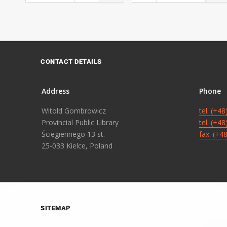
CONTACT DETAILS
Address
Phone
Witold Gombrowicz
tel. (+4
Provincial Public Library
tel. (+4
Ściegiennego 13 st.
fax. (+4
25-033 Kielce, Poland
SITEMAP