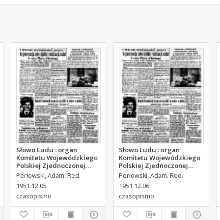
Słowo Ludu : organ
Słowo Ludu : organ
Komitetu Wojewódzkiego
Komitetu Wojewódzkiego
Polskiej Zjednoczonej
Polskiej Zjednoczonej
Partii Robotniczej, 1951,
Partii Robotniczej, 1951,
Perłowski, Adam. Red.
Perłowski, Adam. Red.
R.3, nr 314
R.3, nr 315
1951.12.05
1951.12.06
czasopismo
czasopismo