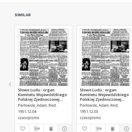
SIMILAR
Słowo Ludu : organ
Słowo Ludu : organ
Komitetu Wojewódzkiego
Komitetu Wojewódzkiego
Polskiej Zjednoczonej
Polskiej Zjednoczonej
Partii Robotniczej, 1951,
Partii Robotniczej, 1951,
Perłowski, Adam. Red.
Perłowski, Adam. Red.
R.3, nr 313
R.3, nr 312
1951.12.04
1951.12.03
czasopismo
czasopismo