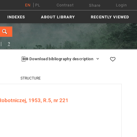
EN
PL
Contrast
Login
Share
INDEXES
ABOUT LIBRARY
RECENTLY VIEWED
?
Download bibliography description
STRUCTURE
obotniczej, 1953, R.5, nr 221