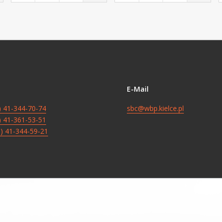
E-Mail
8) 41-344-70-74
sbc@wbp.kielce.pl
8) 41-361-53-51
8) 41-344-59-21