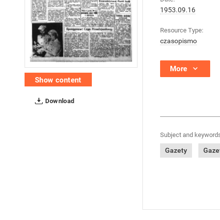
1953.09.16
Resource Type:
czasopismo
More
Show content
Download
Subject and keywords
Gazety
Gazet