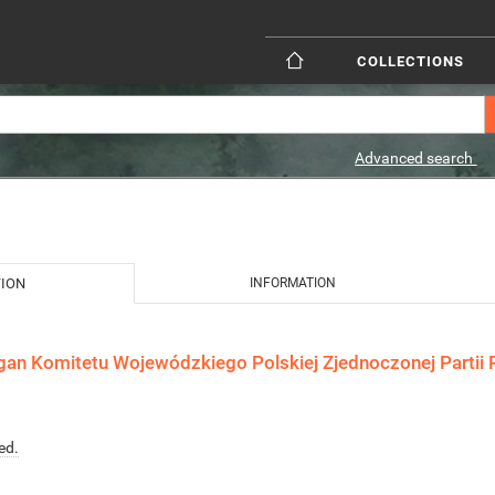
COLLECTIONS
Advanced search
TION
INFORMATION
gan Komitetu Wojewódzkiego Polskiej Zjednoczonej Partii R
ed.