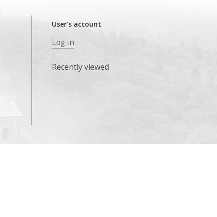
User's account
Log in
Recently viewed