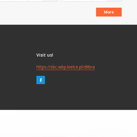
More
Visit us!
https://sbc.wbp.kielce.pl/dlibra