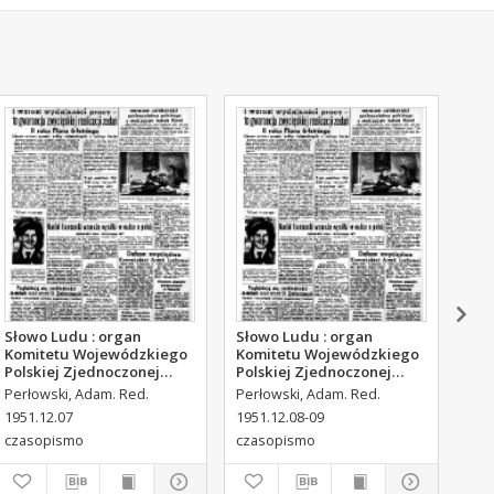
Słowo Ludu : organ
Słowo Ludu : organ
Sło
Komitetu Wojewódzkiego
Komitetu Wojewódzkiego
Kom
Polskiej Zjednoczonej
Polskiej Zjednoczonej
Pol
Partii Robotniczej, 1951,
Partii Robotniczej, 1951,
Par
Perłowski, Adam. Red.
Perłowski, Adam. Red.
Per
R.3, nr 316
R.3, nr 317
R.3
1951.12.07
1951.12.08-09
195
czasopismo
czasopismo
cza