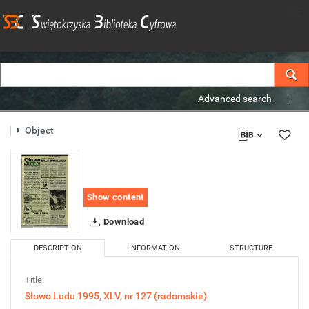
Advanced search
Object
Show content
Download
DESCRIPTION
INFORMATION
STRUCTURE
Title:
Słowo Ludu 1995, XLV, nr 127 (radomskie)