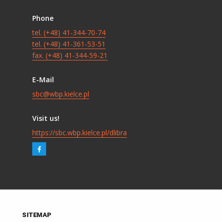
Phone
tel. (+48) 41-344-70-74
tel. (+48) 41-361-53-51
fax. (+48) 41-344-59-21
E-Mail
sbc@wbp.kielce.pl
Visit us!
https://sbc.wbp.kielce.pl/dlibra
SITEMAP