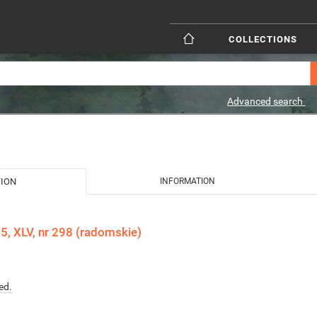
COLLECTIONS
Advanced search
TION
INFORMATION
, XLV, nr 298 (radomskie)
ed.