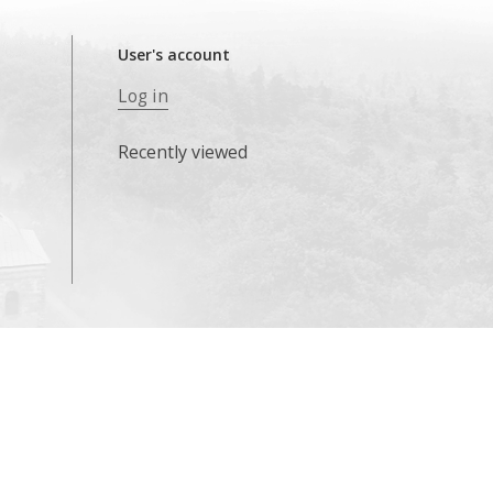
User's account
Log in
Recently viewed