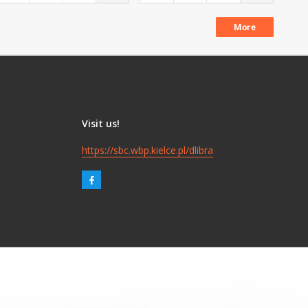
More
Visit us!
https://sbc.wbp.kielce.pl/dlibra