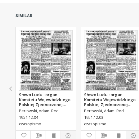
SIMILAR
Słowo Ludu : organ
Słowo Ludu : organ
Komitetu Wojewódzkiego
Komitetu Wojewódzkiego
Polskiej Zjednoczonej
Polskiej Zjednoczonej
Partii Robotniczej, 1951,
Partii Robotniczej, 1951,
Perłowski, Adam. Red.
Perłowski, Adam. Red.
R.3, nr 313
R.3, nr 312
1951.12.04
1951.12.03
czasopismo
czasopismo