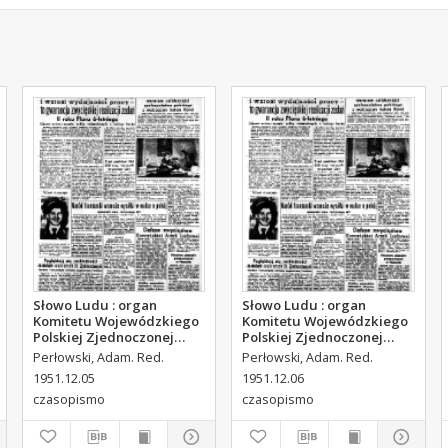
Słowo Ludu : organ
Słowo Ludu : organ
Komitetu Wojewódzkiego
Komitetu Wojewódzkiego
Polskiej Zjednoczonej
Polskiej Zjednoczonej
Partii Robotniczej, 1951,
Partii Robotniczej, 1951,
Perłowski, Adam. Red.
Perłowski, Adam. Red.
R.3, nr 314
R.3, nr 315
1951.12.05
1951.12.06
czasopismo
czasopismo