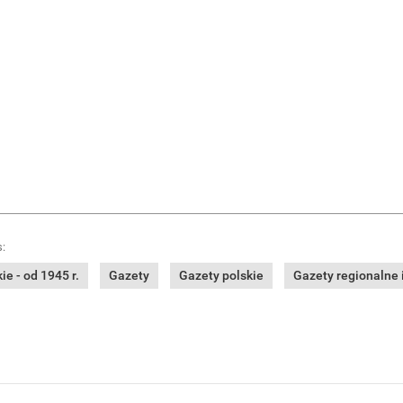
:
e - od 1945 r.
Gazety
Gazety polskie
Gazety regionalne i