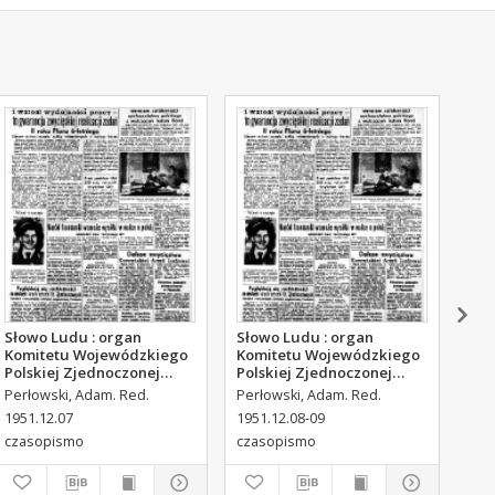
Słowo Ludu : organ
Słowo Ludu : organ
Sło
Komitetu Wojewódzkiego
Komitetu Wojewódzkiego
Kom
Polskiej Zjednoczonej
Polskiej Zjednoczonej
Pol
Partii Robotniczej, 1951,
Partii Robotniczej, 1951,
Par
Perłowski, Adam. Red.
Perłowski, Adam. Red.
Per
R.3, nr 316
R.3, nr 317
R.3
1951.12.07
1951.12.08-09
195
czasopismo
czasopismo
cza