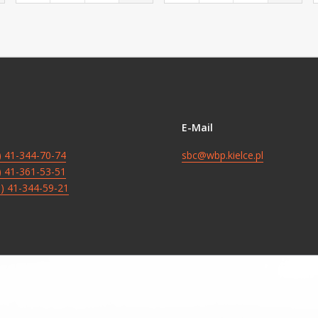
E-Mail
8) 41-344-70-74
sbc@wbp.kielce.pl
8) 41-361-53-51
8) 41-344-59-21