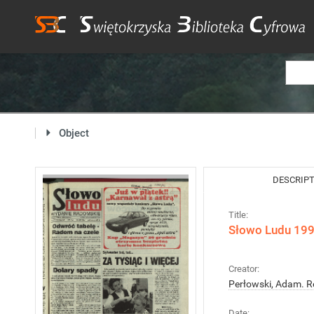
Object
DESCRIP
Title:
Słowo Ludu 1995
Creator:
Perłowski, Adam. R
Date: