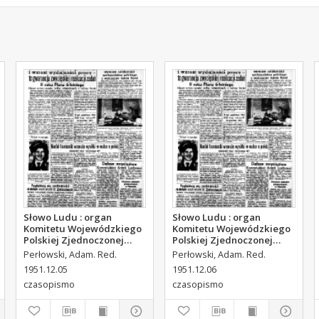
Słowo Ludu : organ
Słowo Ludu : organ
Komitetu Wojewódzkiego
Komitetu Wojewódzkiego
Polskiej Zjednoczonej
Polskiej Zjednoczonej
Partii Robotniczej, 1951,
Partii Robotniczej, 1951,
Perłowski, Adam. Red.
Perłowski, Adam. Red.
R.3, nr 314
R.3, nr 315
1951.12.05
1951.12.06
czasopismo
czasopismo