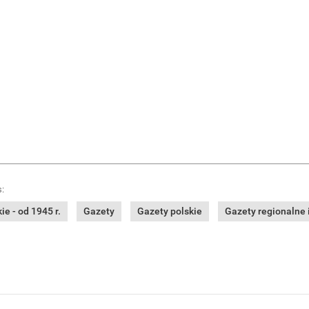
:
e - od 1945 r.
Gazety
Gazety polskie
Gazety regionalne i