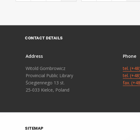
CONTACT DETAILS
Address
Phone
Witold Gombrowicz
tel. (+4
Provincial Public Library
tel. (+4
Ściegiennego 13 st.
fax. (+4
25-033 Kielce, Poland
SITEMAP