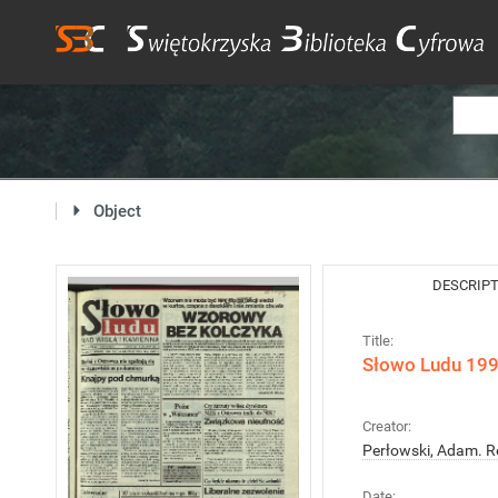
Object
DESCRIP
Title:
Słowo Ludu 1995
Creator:
Perłowski, Adam. R
Date: