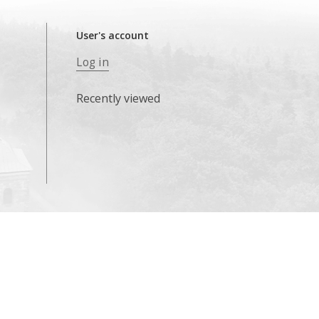
User's account
Log in
Recently viewed