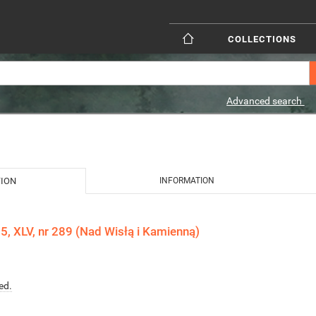
COLLECTIONS
Advanced search
TION
INFORMATION
, XLV, nr 289 (Nad Wisłą i Kamienną)
ed.