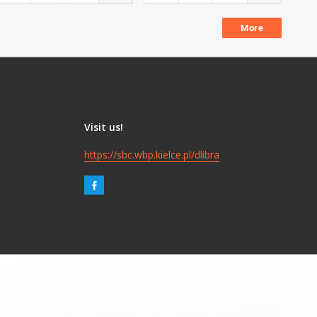
More
Visit us!
https://sbc.wbp.kielce.pl/dlibra