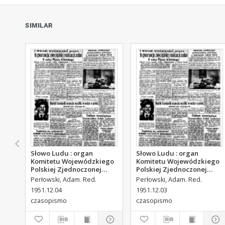
SIMILAR
Słowo Ludu : organ
Słowo Ludu : organ
Komitetu Wojewódzkiego
Komitetu Wojewódzkiego
Polskiej Zjednoczonej
Polskiej Zjednoczonej
Partii Robotniczej, 1951,
Partii Robotniczej, 1951,
Perłowski, Adam. Red.
Perłowski, Adam. Red.
R.3, nr 313
R.3, nr 312
1951.12.04
1951.12.03
czasopismo
czasopismo