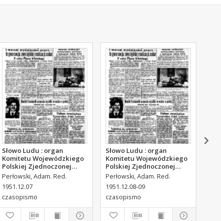
Słowo Ludu : organ
Słowo Ludu : organ
Sło
Komitetu Wojewódzkiego
Komitetu Wojewódzkiego
Kom
Polskiej Zjednoczonej
Polskiej Zjednoczonej
Pol
Partii Robotniczej, 1951,
Partii Robotniczej, 1951,
Par
Perłowski, Adam. Red.
Perłowski, Adam. Red.
Per
R.3, nr 316
R.3, nr 317
R.3
1951.12.07
1951.12.08-09
195
czasopismo
czasopismo
cza