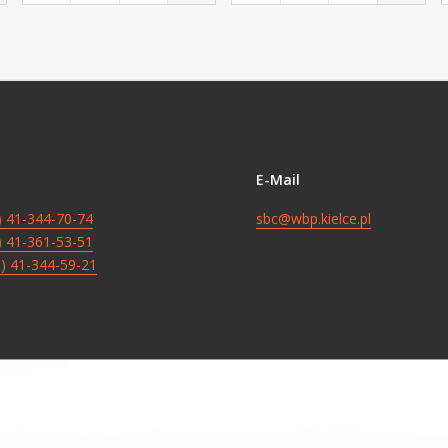
E-Mail
8) 41-344-70-74
sbc@wbp.kielce.pl
8) 41-361-53-51
8) 41-344-59-21