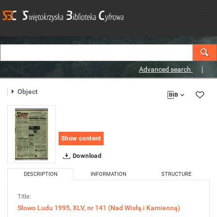
Advanced search
Object
Show content
Download
DESCRIPTION
INFORMATION
STRUCTURE
Title:
Słowo Ludu 1995, XLV, nr 141 (Nad Wisłą i Kamienną)