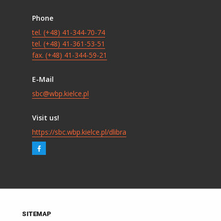
Phone
tel. (+48) 41-344-70-74
tel. (+48) 41-361-53-51
fax. (+48) 41-344-59-21
E-Mail
sbc@wbp.kielce.pl
Visit us!
https://sbc.wbp.kielce.pl/dlibra
SITEMAP