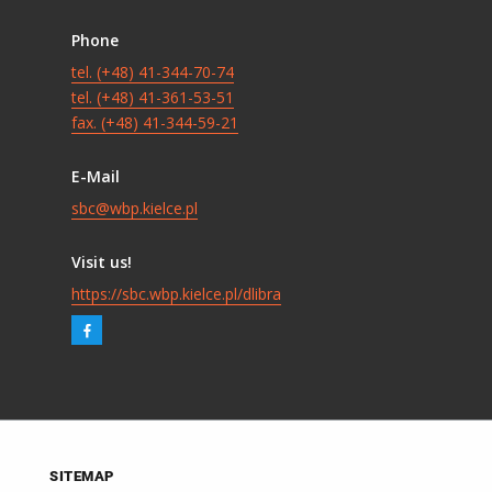
Phone
tel. (+48) 41-344-70-74
tel. (+48) 41-361-53-51
fax. (+48) 41-344-59-21
E-Mail
sbc@wbp.kielce.pl
Visit us!
https://sbc.wbp.kielce.pl/dlibra
SITEMAP