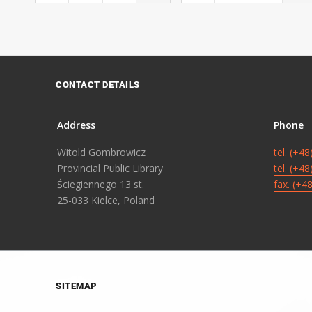
CONTACT DETAILS
Address
Phone
Witold Gombrowicz
tel. (+4
Provincial Public Library
tel. (+4
Ściegiennego 13 st.
fax. (+4
25-033 Kielce, Poland
SITEMAP