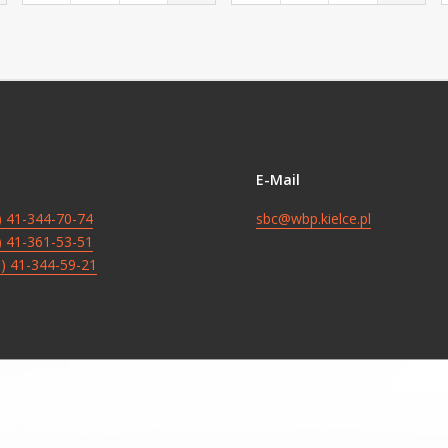
E-Mail
8) 41-344-70-74
sbc@wbp.kielce.pl
8) 41-361-53-51
8) 41-344-59-21