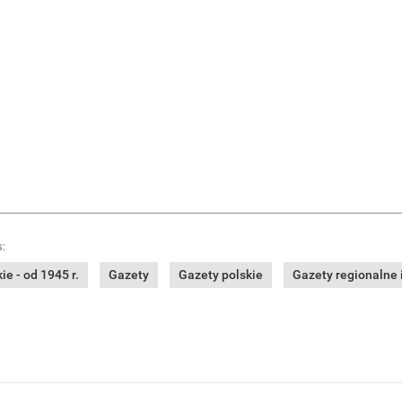
:
e - od 1945 r.
Gazety
Gazety polskie
Gazety regionalne i