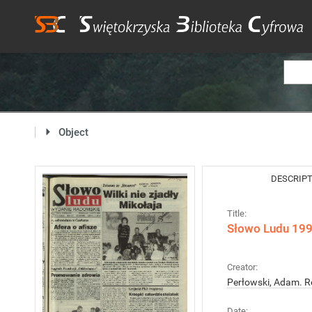
Object
DESCRIP
Title:
Słowo Ludu 1995
Creator:
Perłowski, Adam. R
Date: