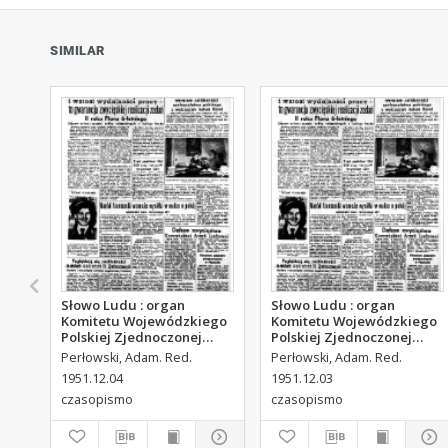
SIMILAR
Słowo Ludu : organ
Słowo Ludu : organ
Komitetu Wojewódzkiego
Komitetu Wojewódzkiego
Polskiej Zjednoczonej
Polskiej Zjednoczonej
Partii Robotniczej, 1951,
Partii Robotniczej, 1951,
Perłowski, Adam. Red.
Perłowski, Adam. Red.
R.3, nr 313
R.3, nr 312
1951.12.04
1951.12.03
czasopismo
czasopismo