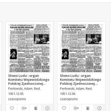
Słowo Ludu : organ
Słowo Ludu : organ
Komitetu Wojewódzkiego
Komitetu Wojewódzkiego
Polskiej Zjednoczonej
Polskiej Zjednoczonej
Partii Robotniczej, 1951,
Partii Robotniczej, 1951,
Perłowski, Adam. Red.
Perłowski, Adam. Red.
R.3, nr 314
R.3, nr 315
1951.12.05
1951.12.06
czasopismo
czasopismo