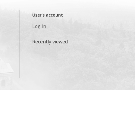
User's account
Log in
Recently viewed