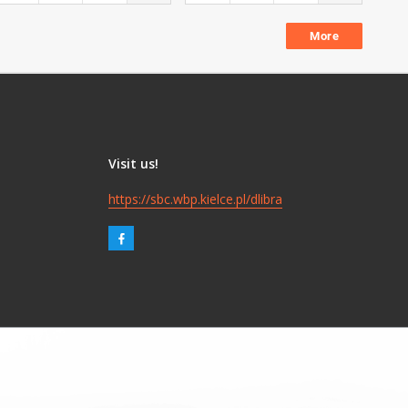
More
Visit us!
https://sbc.wbp.kielce.pl/dlibra