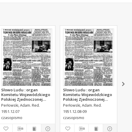
Słowo Ludu : organ
Słowo Ludu : organ
Sło
Komitetu Wojewódzkiego
Komitetu Wojewódzkiego
Kom
Polskiej Zjednoczonej
Polskiej Zjednoczonej
Pol
Partii Robotniczej, 1951,
Partii Robotniczej, 1951,
Par
Perłowski, Adam. Red.
Perłowski, Adam. Red.
Per
R.3, nr 316
R.3, nr 317
R.3
1951.12.07
1951.12.08-09
195
czasopismo
czasopismo
cza