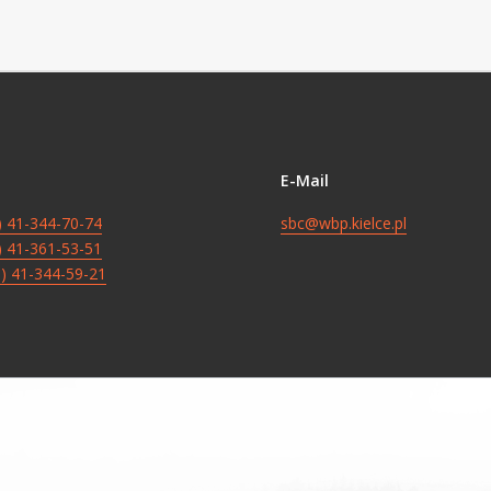
E-Mail
8) 41-344-70-74
sbc@wbp.kielce.pl
8) 41-361-53-51
8) 41-344-59-21