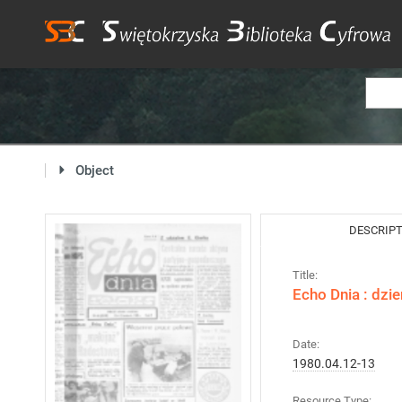
Object
DESCRIP
Title:
Echo Dnia : dzi
Date:
1980.04.12-13
Resource Type: