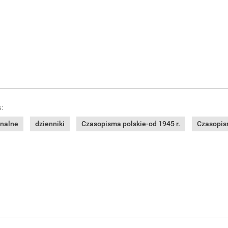
:
onalne
dzienniki
Czasopisma polskie-od 1945 r.
Czasopism