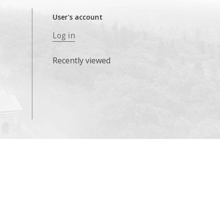
User's account
Log in
Recently viewed