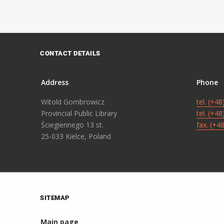
CONTACT DETAILS
Address
Phone
Witold Gombrowicz
tel. (+4
Provincial Public Library
tel. (+4
Ściegiennego 13 st.
fax. (+4
25-033 Kielce, Poland
SITEMAP
Main page