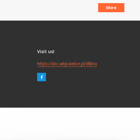
More
Visit us!
https://sbc.wbp.kielce.pl/dlibra