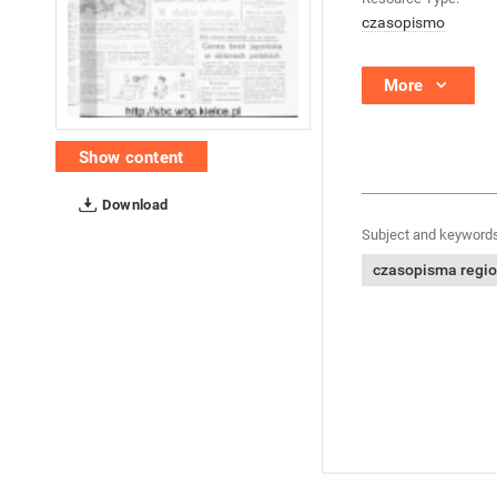
czasopismo
More
Show content
Download
Subject and keywords
czasopisma regi