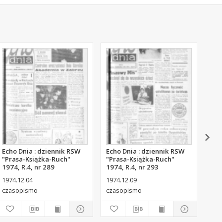
Echo Dnia : dziennik RSW
Echo Dnia : dziennik RSW
Ech
"Prasa-Książka-Ruch"
"Prasa-Książka-Ruch"
"Pr
1974, R.4, nr 289
1974, R.4, nr 293
197
1974.12.04
1974.12.09
197
czasopismo
czasopismo
cza