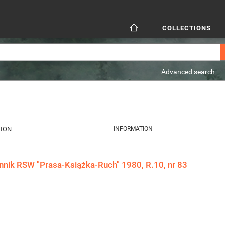
COLLECTIONS
Advanced search
TION
INFORMATION
ennik RSW "Prasa-Książka-Ruch" 1980, R.10, nr 83