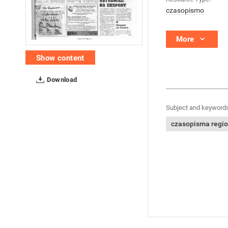
czasopismo
More
Show content
Download
Subject and keywords
czasopisma regi