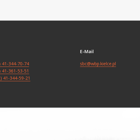
E-Mail
8) 41-344-70-74
sbc@wbp.kielce.pl
8) 41-361-53-51
8) 41-344-59-21