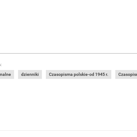
:
onalne
dzienniki
Czasopisma polskie-od 1945 r.
Czasopism