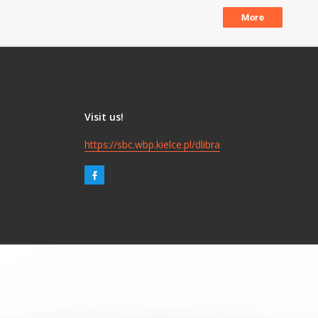
More
Visit us!
https://sbc.wbp.kielce.pl/dlibra