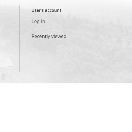
User's account
Log in
Recently viewed