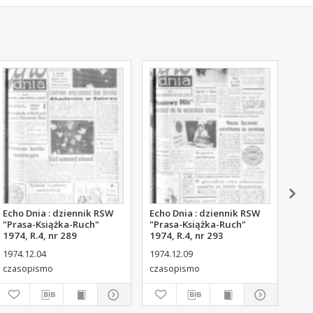
Echo Dnia : dziennik RSW
Echo Dnia : dziennik RSW
Ech
"Prasa-Książka-Ruch"
"Prasa-Książka-Ruch"
"Pr
1974, R.4, nr 289
1974, R.4, nr 293
197
1974.12.04
1974.12.09
197
czasopismo
czasopismo
cza