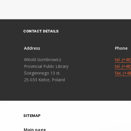
CONTACT DETAILS
Address
Phone
Witold Gombrowicz
tel. (+4
Provincial Public Library
tel. (+4
Ściegiennego 13 st.
fax. (+4
25-033 Kielce, Poland
SITEMAP
Main page