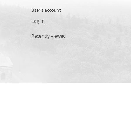
User's account
Log in
Recently viewed