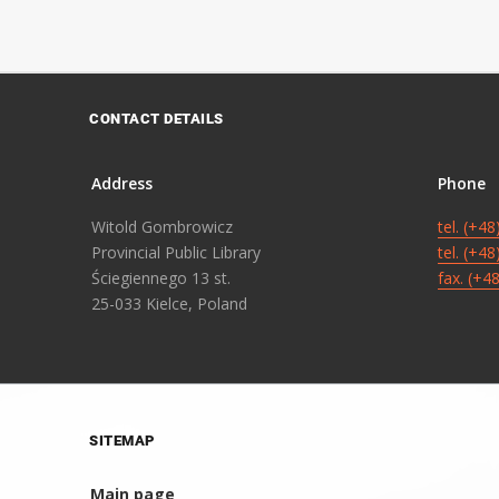
CONTACT DETAILS
Address
Phone
Witold Gombrowicz
tel. (+4
Provincial Public Library
tel. (+4
Ściegiennego 13 st.
fax. (+4
25-033 Kielce, Poland
SITEMAP
Main page