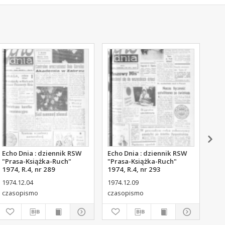
Echo Dnia : dziennik RSW
Echo Dnia : dziennik RSW
Ech
"Prasa-Książka-Ruch"
"Prasa-Książka-Ruch"
"Pr
1974, R.4, nr 289
1974, R.4, nr 293
197
1974.12.04
1974.12.09
197
czasopismo
czasopismo
cza