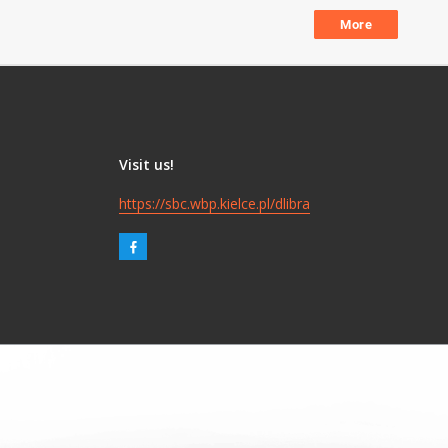
More
Visit us!
https://sbc.wbp.kielce.pl/dlibra