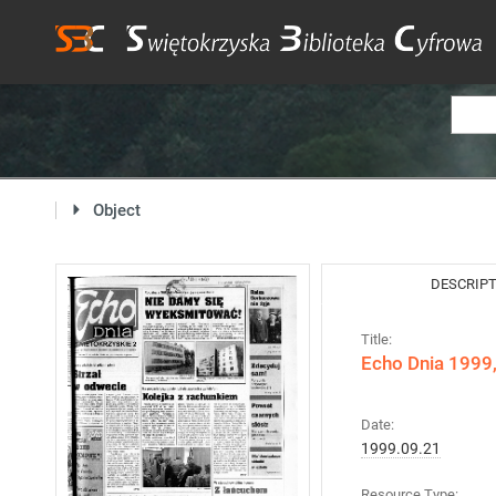
Object
DESCRIP
Title:
Echo Dnia 1999,
Date:
1999.09.21
Resource Type: