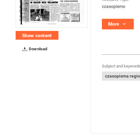
czasopismo
More
Show content
Download
Subject and keywords
czasopisma regi