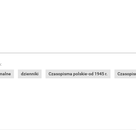
:
onalne
dzienniki
Czasopisma polskie-od 1945 r.
Czasopism