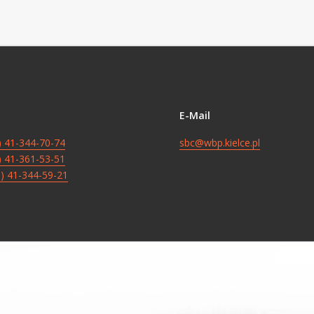
E-Mail
8) 41-344-70-74
sbc@wbp.kielce.pl
8) 41-361-53-51
8) 41-344-59-21