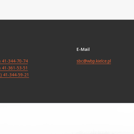
E-Mail
8) 41-344-70-74
sbc@wbp.kielce.pl
8) 41-361-53-51
8) 41-344-59-21