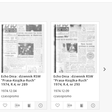
Echo Dnia : dziennik RSW
Echo Dnia : dziennik RSW
Ech
"Prasa-Książka-Ruch"
"Prasa-Książka-Ruch"
"Pr
1974, R.4, nr 289
1974, R.4, nr 293
197
1974.12.04
1974.12.09
197
czasopismo
czasopismo
cza