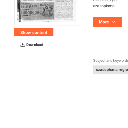
czasopismo
More
Show content
Download
Subject and keywords
czasopisma regi