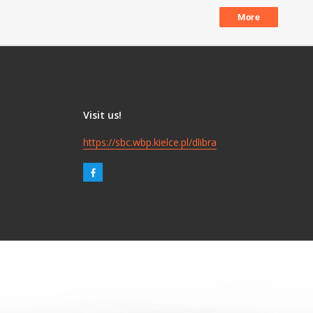
More
Visit us!
https://sbc.wbp.kielce.pl/dlibra