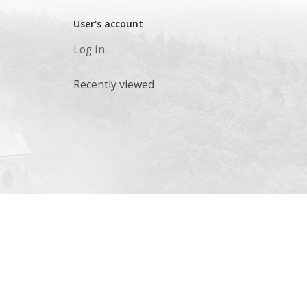
User's account
Log in
Recently viewed