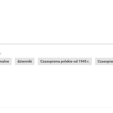
:
onalne
dzienniki
Czasopisma polskie-od 1945 r.
Czasopism