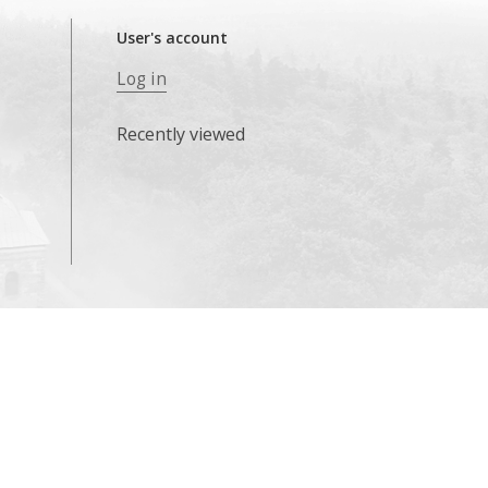
User's account
Log in
Recently viewed