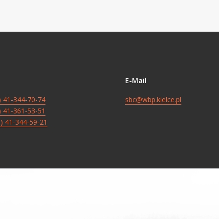
E-Mail
8) 41-344-70-74
sbc@wbp.kielce.pl
8) 41-361-53-51
8) 41-344-59-21