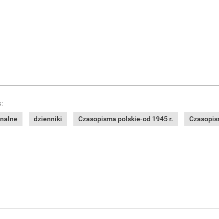
:
onalne
dzienniki
Czasopisma polskie-od 1945 r.
Czasopism