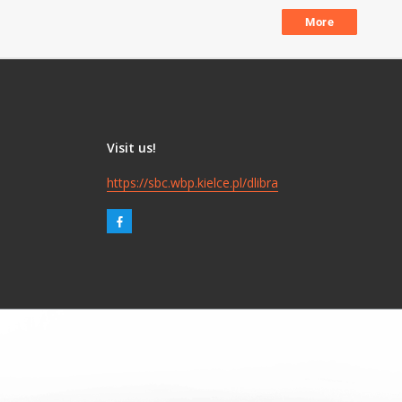
More
Visit us!
https://sbc.wbp.kielce.pl/dlibra