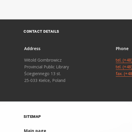
CONTACT DETAILS
Address
Phone
Witold Gombrowicz
tel. (+4
Provincial Public Library
tel. (+4
Ściegiennego 13 st.
fax. (+4
25-033 Kielce, Poland
SITEMAP
Main page