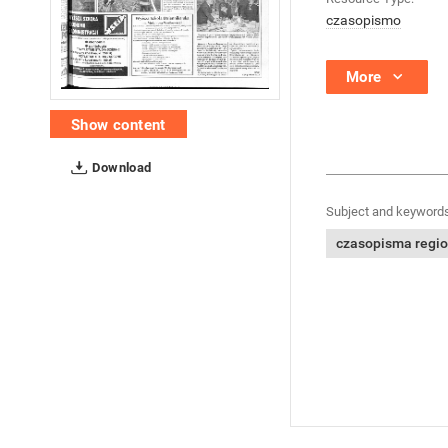
czasopismo
More
Show content
Download
Subject and keywords
czasopisma regi