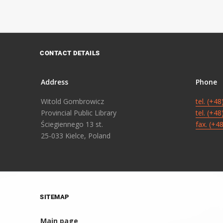
CONTACT DETAILS
Address
Phone
Witold Gombrowicz
tel. (+4
Provincial Public Library
tel. (+4
Ściegiennego 13 st.
fax. (+4
25-033 Kielce, Poland
SITEMAP
Main page