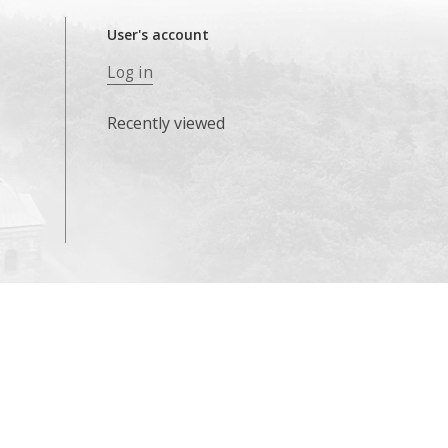
User's account
Log in
Recently viewed