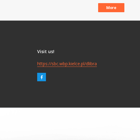
More
Visit us!
https://sbc.wbp.kielce.pl/dlibra