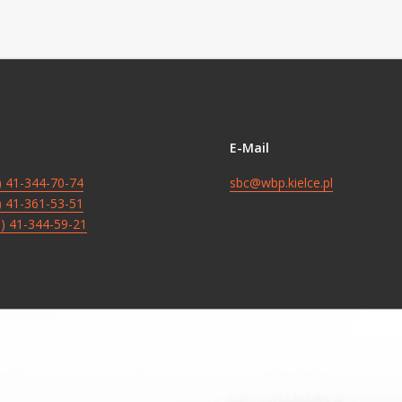
E-Mail
8) 41-344-70-74
sbc@wbp.kielce.pl
8) 41-361-53-51
8) 41-344-59-21