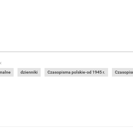
:
onalne
dzienniki
Czasopisma polskie-od 1945 r.
Czasopism