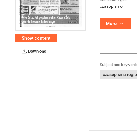
czasopismo
More
Show content
Download
Subject and keywords
czasopisma regi