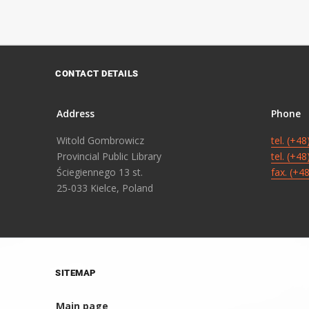
CONTACT DETAILS
Address
Phone
Witold Gombrowicz
tel. (+4
Provincial Public Library
tel. (+4
Ściegiennego 13 st.
fax. (+4
25-033 Kielce, Poland
SITEMAP
Main page