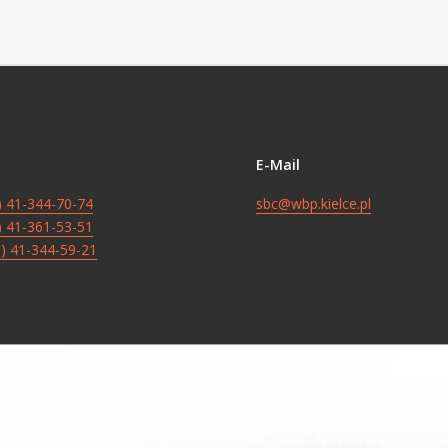
E-Mail
8) 41-344-70-74
sbc@wbp.kielce.pl
8) 41-361-53-51
8) 41-344-59-21