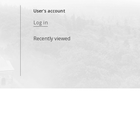
User's account
Log in
Recently viewed