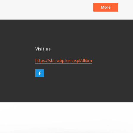
More
Visit us!
https://sbc.wbp.kielce.pl/dlibra