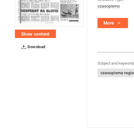
czasopismo
More
Show content
Download
Subject and keywords
czasopisma regi