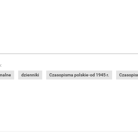
:
onalne
dzienniki
Czasopisma polskie-od 1945 r.
Czasopism