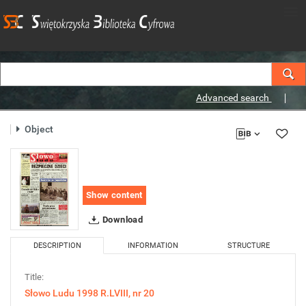
Advanced search
Object
Show content
Download
DESCRIPTION
INFORMATION
STRUCTURE
Title:
Słowo Ludu 1998 R.LVIII, nr 20