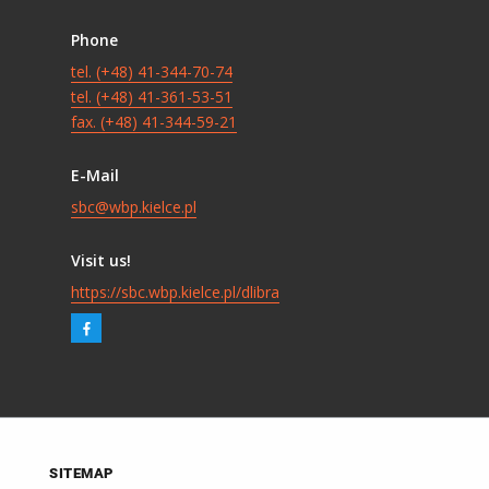
Phone
tel. (+48) 41-344-70-74
tel. (+48) 41-361-53-51
fax. (+48) 41-344-59-21
E-Mail
sbc@wbp.kielce.pl
Visit us!
https://sbc.wbp.kielce.pl/dlibra
SITEMAP