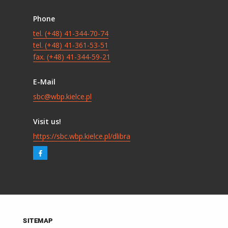
Phone
tel. (+48) 41-344-70-74
tel. (+48) 41-361-53-51
fax. (+48) 41-344-59-21
E-Mail
sbc@wbp.kielce.pl
Visit us!
https://sbc.wbp.kielce.pl/dlibra
SITEMAP