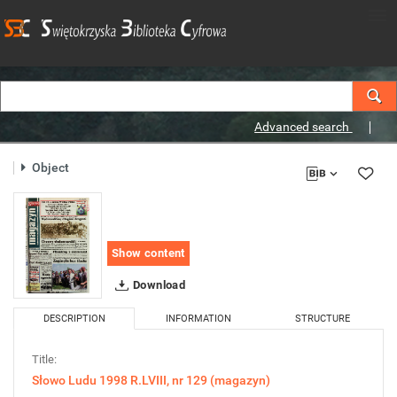
Advanced search
Object
Show content
Download
DESCRIPTION
INFORMATION
STRUCTURE
Title:
Słowo Ludu 1998 R.LVIII, nr 129 (magazyn)