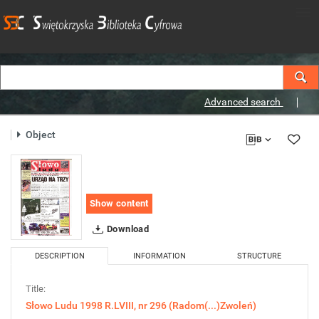
Advanced search
Object
Show content
Download
DESCRIPTION
INFORMATION
STRUCTURE
Title:
Słowo Ludu 1998 R.LVIII, nr 296 (Radom(...)Zwoleń)