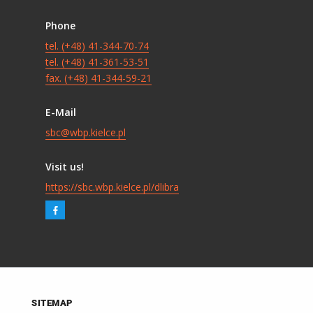
Phone
tel. (+48) 41-344-70-74
tel. (+48) 41-361-53-51
fax. (+48) 41-344-59-21
E-Mail
sbc@wbp.kielce.pl
Visit us!
https://sbc.wbp.kielce.pl/dlibra
SITEMAP