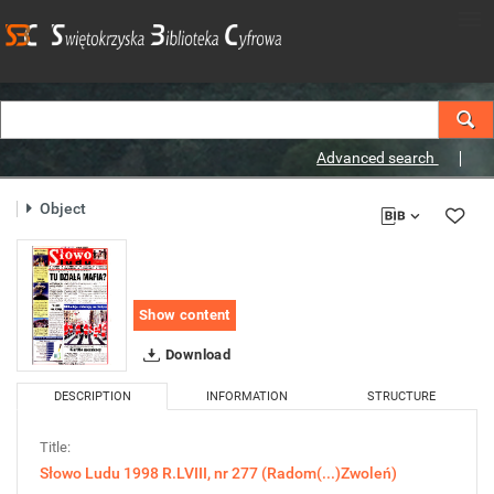
Advanced search
Object
Show content
Download
DESCRIPTION
INFORMATION
STRUCTURE
Title:
Słowo Ludu 1998 R.LVIII, nr 277 (Radom(...)Zwoleń)