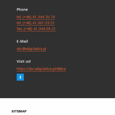
Phone
tel. (+48) 41-344-70-74
tel. (+48) 41-361-53-51
fax. (+48) 41-344-59-21
E-Mail
sbc@wbp.kielce.pl
Visit us!
https://sbc.wbp.kielce.pl/dlibra
SITEMAP