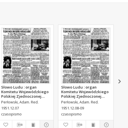
Słowo Ludu : organ
Słowo Ludu : organ
Sło
Komitetu Wojewódzkiego
Komitetu Wojewódzkiego
Kom
Polskiej Zjednoczonej
Polskiej Zjednoczonej
Pol
Partii Robotniczej, 1951,
Partii Robotniczej, 1951,
Par
Perłowski, Adam. Red.
Perłowski, Adam. Red.
Per
R.3, nr 316
R.3, nr 317
R.3
1951.12.07
1951.12.08-09
195
czasopismo
czasopismo
cza