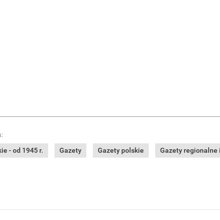
:
e - od 1945 r.
Gazety
Gazety polskie
Gazety regionalne i