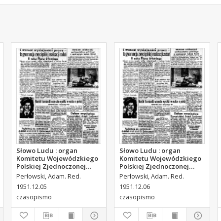
Słowo Ludu : organ
Słowo Ludu : organ
Komitetu Wojewódzkiego
Komitetu Wojewódzkiego
Polskiej Zjednoczonej
Polskiej Zjednoczonej
Partii Robotniczej, 1951,
Partii Robotniczej, 1951,
Perłowski, Adam. Red.
Perłowski, Adam. Red.
R.3, nr 314
R.3, nr 315
1951.12.05
1951.12.06
czasopismo
czasopismo