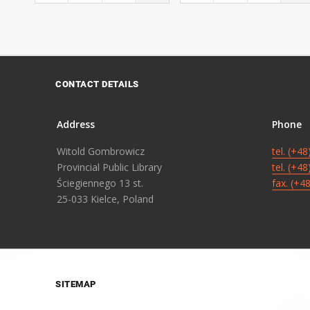
CONTACT DETAILS
Address
Phone
Witold Gombrowicz
tel. (+4
Provincial Public Library
tel. (+4
Ściegiennego 13 st.
fax. (+4
25-033 Kielce, Poland
SITEMAP