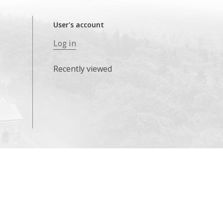
User's account
Log in
Recently viewed