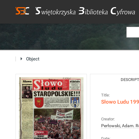
Object
DESCRIP
Title:
Słowo Ludu 1998
Creator:
Perłowski, Adam. R
Date: