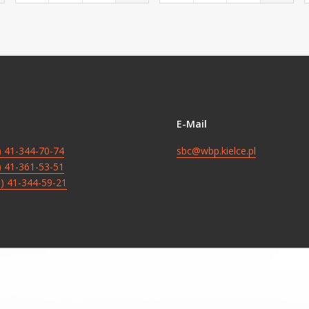
E-Mail
8) 41-344-70-74
sbc@wbp.kielce.pl
8) 41-361-53-51
8) 41-344-59-21