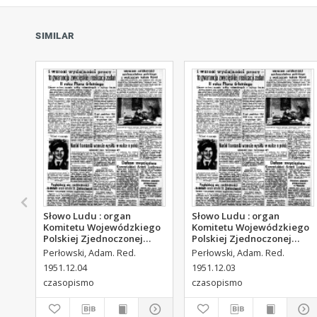
SIMILAR
Słowo Ludu : organ
Słowo Ludu : organ
Komitetu Wojewódzkiego
Komitetu Wojewódzkiego
Polskiej Zjednoczonej
Polskiej Zjednoczonej
Partii Robotniczej, 1951,
Partii Robotniczej, 1951,
Perłowski, Adam. Red.
Perłowski, Adam. Red.
R.3, nr 313
R.3, nr 312
1951.12.04
1951.12.03
czasopismo
czasopismo