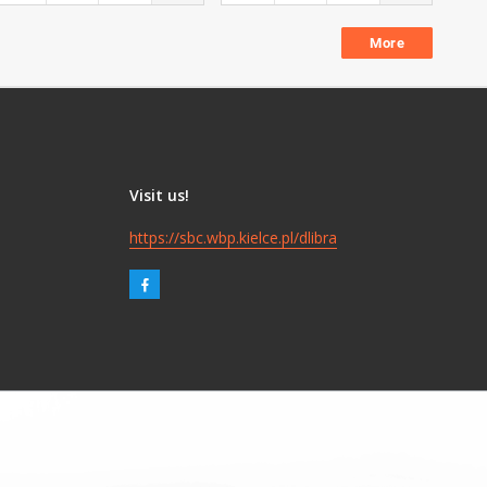
More
Visit us!
https://sbc.wbp.kielce.pl/dlibra