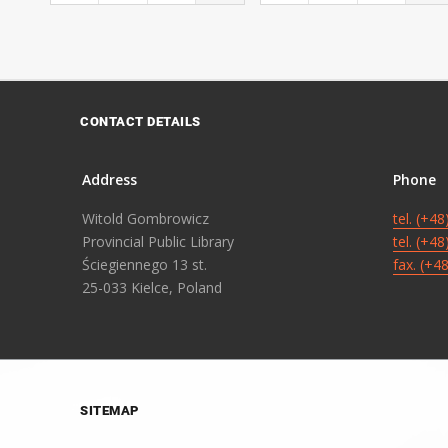
CONTACT DETAILS
Address
Phone
Witold Gombrowicz
tel. (+4
Provincial Public Library
tel. (+4
Ściegiennego 13 st.
fax. (+4
25-033 Kielce, Poland
SITEMAP