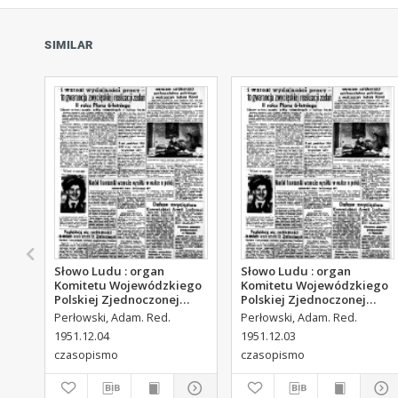
SIMILAR
Słowo Ludu : organ
Słowo Ludu : organ
Komitetu Wojewódzkiego
Komitetu Wojewódzkiego
Polskiej Zjednoczonej
Polskiej Zjednoczonej
Partii Robotniczej, 1951,
Partii Robotniczej, 1951,
Perłowski, Adam. Red.
Perłowski, Adam. Red.
R.3, nr 313
R.3, nr 312
1951.12.04
1951.12.03
czasopismo
czasopismo