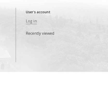
User's account
Log in
Recently viewed