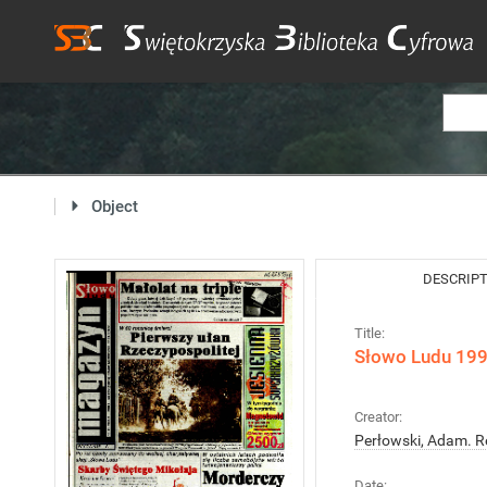
Object
DESCRIP
Title:
Słowo Ludu 1998
Creator:
Perłowski, Adam. R
Date: