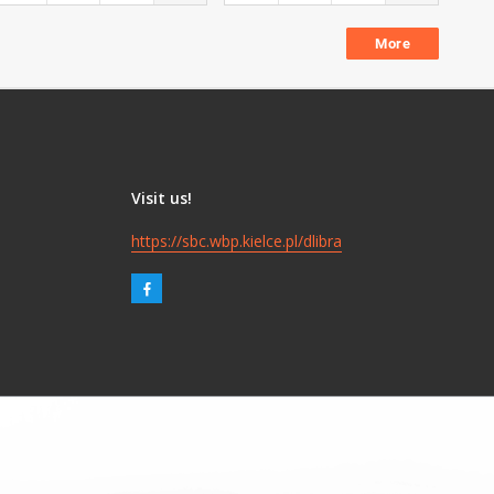
More
Visit us!
https://sbc.wbp.kielce.pl/dlibra