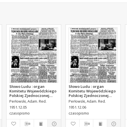
Słowo Ludu : organ
Słowo Ludu : organ
Komitetu Wojewódzkiego
Komitetu Wojewódzkiego
Polskiej Zjednoczonej
Polskiej Zjednoczonej
Partii Robotniczej, 1951,
Partii Robotniczej, 1951,
Perłowski, Adam. Red.
Perłowski, Adam. Red.
R.3, nr 314
R.3, nr 315
1951.12.05
1951.12.06
czasopismo
czasopismo