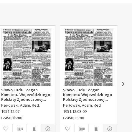
Słowo Ludu : organ
Słowo Ludu : organ
Sło
Komitetu Wojewódzkiego
Komitetu Wojewódzkiego
Kom
Polskiej Zjednoczonej
Polskiej Zjednoczonej
Pol
Partii Robotniczej, 1951,
Partii Robotniczej, 1951,
Par
Perłowski, Adam. Red.
Perłowski, Adam. Red.
Per
R.3, nr 316
R.3, nr 317
R.3
1951.12.07
1951.12.08-09
195
czasopismo
czasopismo
cza