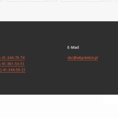
E-Mail
8) 41-344-70-74
sbc@wbp.kielce.pl
8) 41-361-53-51
8) 41-344-59-21