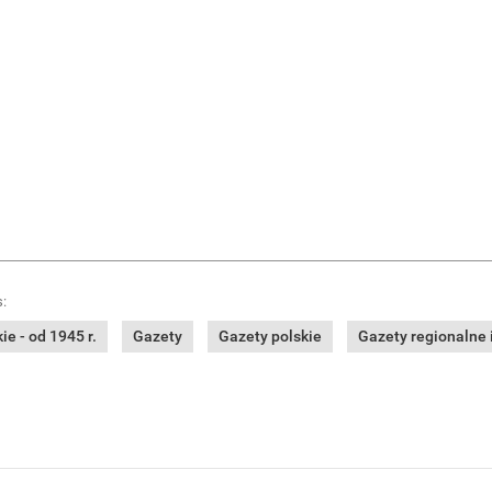
:
e - od 1945 r.
Gazety
Gazety polskie
Gazety regionalne i