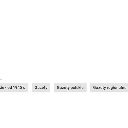
:
e - od 1945 r.
Gazety
Gazety polskie
Gazety regionalne i