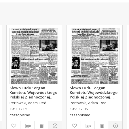
Słowo Ludu : organ
Słowo Ludu : organ
Komitetu Wojewódzkiego
Komitetu Wojewódzkiego
Polskiej Zjednoczonej
Polskiej Zjednoczonej
Partii Robotniczej, 1951,
Partii Robotniczej, 1951,
Perłowski, Adam. Red.
Perłowski, Adam. Red.
R.3, nr 314
R.3, nr 315
1951.12.05
1951.12.06
czasopismo
czasopismo