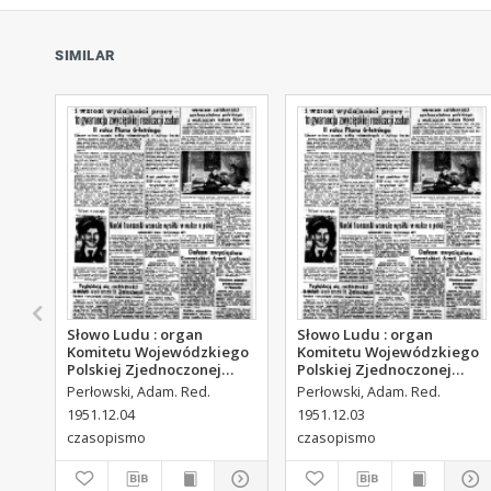
SIMILAR
Słowo Ludu : organ
Słowo Ludu : organ
Komitetu Wojewódzkiego
Komitetu Wojewódzkiego
Polskiej Zjednoczonej
Polskiej Zjednoczonej
Partii Robotniczej, 1951,
Partii Robotniczej, 1951,
Perłowski, Adam. Red.
Perłowski, Adam. Red.
R.3, nr 313
R.3, nr 312
1951.12.04
1951.12.03
czasopismo
czasopismo