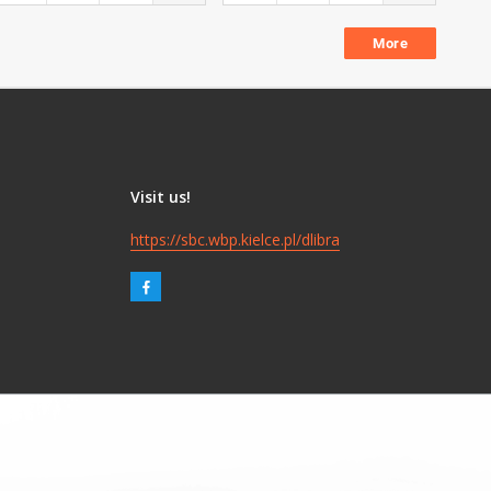
More
Visit us!
https://sbc.wbp.kielce.pl/dlibra