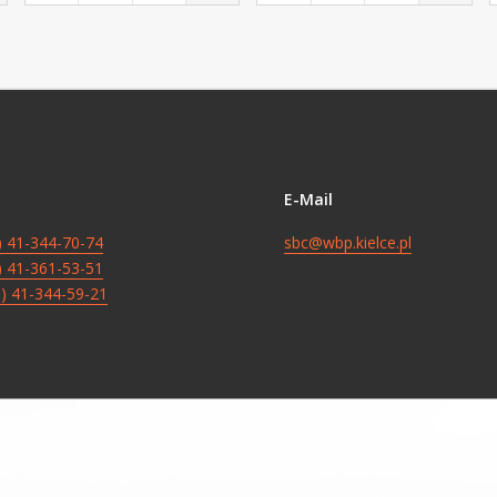
E-Mail
8) 41-344-70-74
sbc@wbp.kielce.pl
8) 41-361-53-51
8) 41-344-59-21