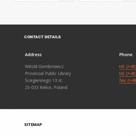
CONTACT DETAILS
Address
Phone
Witold Gombrowicz
tel. (+4
Provincial Public Library
tel. (+4
Ściegiennego 13 st.
fax. (+4
25-033 Kielce, Poland
SITEMAP