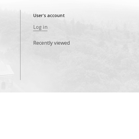
User's account
Log in
Recently viewed