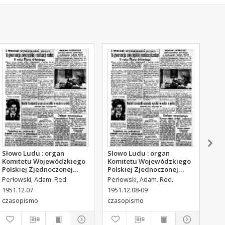
Słowo Ludu : organ
Słowo Ludu : organ
Sło
Komitetu Wojewódzkiego
Komitetu Wojewódzkiego
Kom
Polskiej Zjednoczonej
Polskiej Zjednoczonej
Pol
Partii Robotniczej, 1951,
Partii Robotniczej, 1951,
Par
Perłowski, Adam. Red.
Perłowski, Adam. Red.
Per
R.3, nr 316
R.3, nr 317
R.3
1951.12.07
1951.12.08-09
195
czasopismo
czasopismo
cza