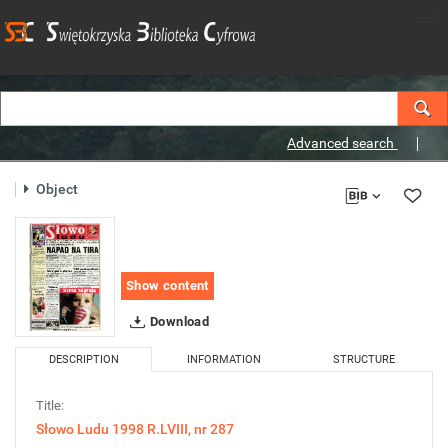
Advanced search
Object
Show content
Download
DESCRIPTION
INFORMATION
STRUCTURE
Title:
Słowo Ludu 1998 R.LVIII, nr 287