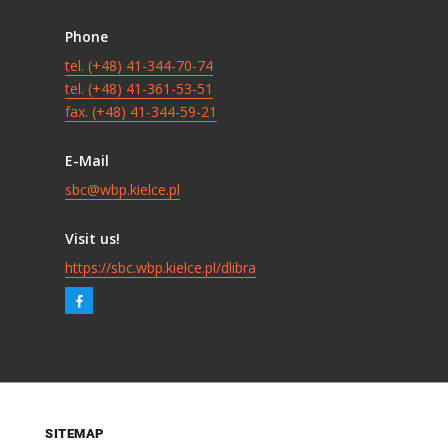
Phone
tel. (+48) 41-344-70-74
tel. (+48) 41-361-53-51
fax. (+48) 41-344-59-21
E-Mail
sbc@wbp.kielce.pl
Visit us!
https://sbc.wbp.kielce.pl/dlibra
SITEMAP