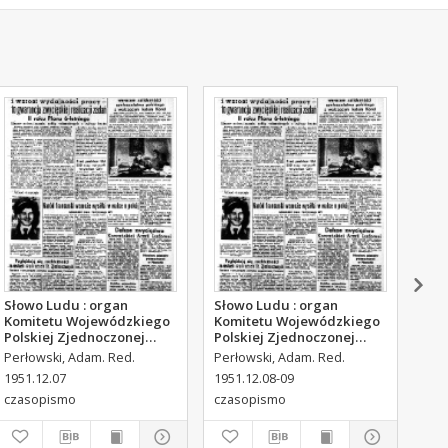
Słowo Ludu : organ
Słowo Ludu : organ
Sło
Komitetu Wojewódzkiego
Komitetu Wojewódzkiego
Kom
Polskiej Zjednoczonej
Polskiej Zjednoczonej
Pol
Partii Robotniczej, 1951,
Partii Robotniczej, 1951,
Par
Perłowski, Adam. Red.
Perłowski, Adam. Red.
Per
R.3, nr 316
R.3, nr 317
R.3
1951.12.07
1951.12.08-09
195
czasopismo
czasopismo
cza