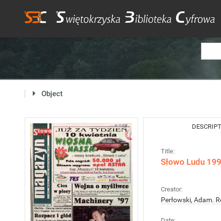
Object
DESCRIP
Title:
Słowo Ludu 1998
Creator:
Perłowski, Adam. R
Date: