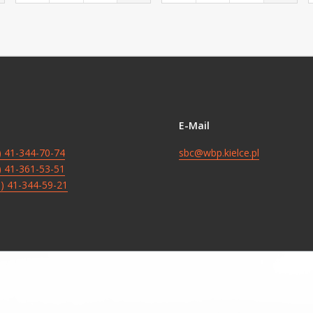
E-Mail
8) 41-344-70-74
sbc@wbp.kielce.pl
8) 41-361-53-51
8) 41-344-59-21