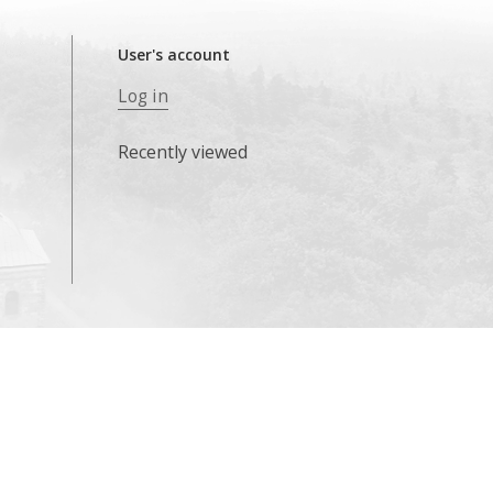
User's account
Log in
Recently viewed