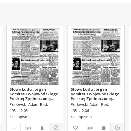
Słowo Ludu : organ
Słowo Ludu : organ
Komitetu Wojewódzkiego
Komitetu Wojewódzkiego
Polskiej Zjednoczonej
Polskiej Zjednoczonej
Partii Robotniczej, 1951,
Partii Robotniczej, 1951,
Perłowski, Adam. Red.
Perłowski, Adam. Red.
R.3, nr 314
R.3, nr 315
1951.12.05
1951.12.06
czasopismo
czasopismo