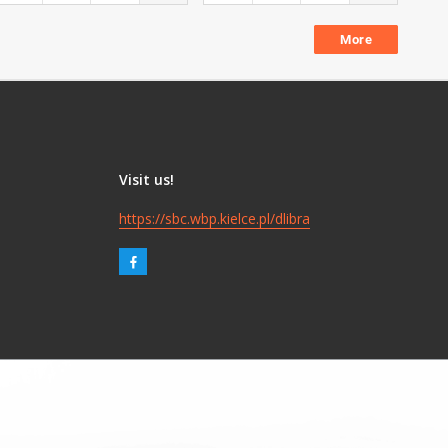
More
Visit us!
https://sbc.wbp.kielce.pl/dlibra