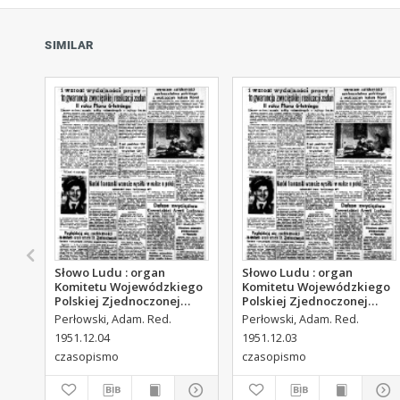
SIMILAR
Słowo Ludu : organ
Słowo Ludu : organ
Komitetu Wojewódzkiego
Komitetu Wojewódzkiego
Polskiej Zjednoczonej
Polskiej Zjednoczonej
Partii Robotniczej, 1951,
Partii Robotniczej, 1951,
Perłowski, Adam. Red.
Perłowski, Adam. Red.
R.3, nr 313
R.3, nr 312
1951.12.04
1951.12.03
czasopismo
czasopismo