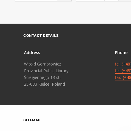
CONTACT DETAILS
Address
Phone
Witold Gombrowicz
tel. (+4
Provincial Public Library
tel. (+4
Ściegiennego 13 st.
fax. (+4
25-033 Kielce, Poland
SITEMAP