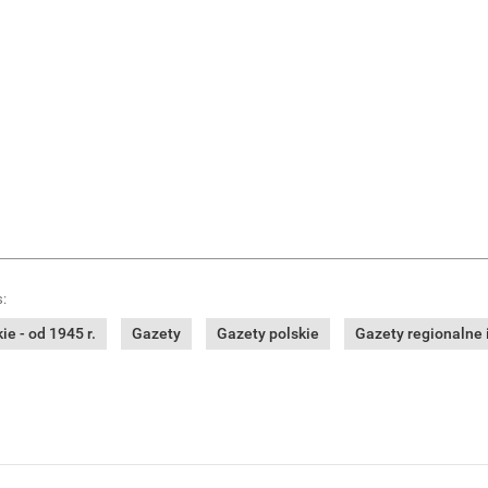
:
e - od 1945 r.
Gazety
Gazety polskie
Gazety regionalne i