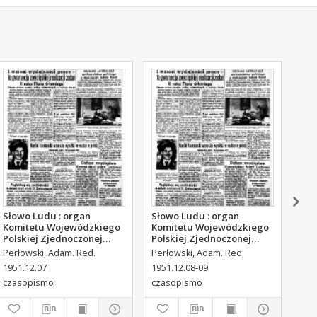
Słowo Ludu : organ
Słowo Ludu : organ
Sło
Komitetu Wojewódzkiego
Komitetu Wojewódzkiego
Kom
Polskiej Zjednoczonej
Polskiej Zjednoczonej
Pol
Partii Robotniczej, 1951,
Partii Robotniczej, 1951,
Par
Perłowski, Adam. Red.
Perłowski, Adam. Red.
Per
R.3, nr 316
R.3, nr 317
R.3
1951.12.07
1951.12.08-09
195
czasopismo
czasopismo
cza