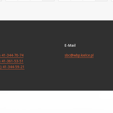
E-Mail
8) 41-344-70-74
sbc@wbp.kielce.pl
8) 41-361-53-51
8) 41-344-59-21