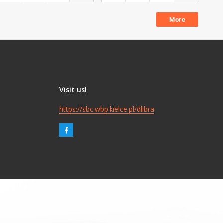
More
Visit us!
https://sbc.wbp.kielce.pl/dlibra