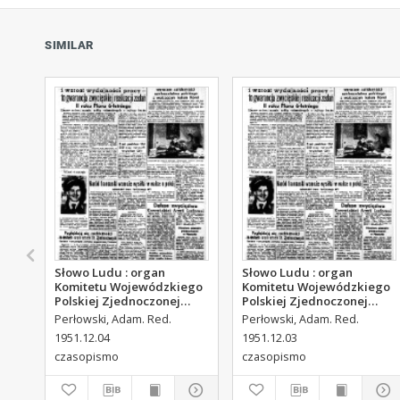
SIMILAR
Słowo Ludu : organ
Słowo Ludu : organ
Komitetu Wojewódzkiego
Komitetu Wojewódzkiego
Polskiej Zjednoczonej
Polskiej Zjednoczonej
Partii Robotniczej, 1951,
Partii Robotniczej, 1951,
Perłowski, Adam. Red.
Perłowski, Adam. Red.
R.3, nr 313
R.3, nr 312
1951.12.04
1951.12.03
czasopismo
czasopismo