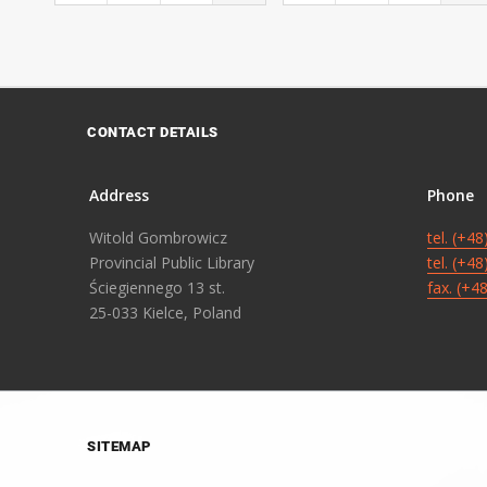
CONTACT DETAILS
Address
Phone
Witold Gombrowicz
tel. (+4
Provincial Public Library
tel. (+4
Ściegiennego 13 st.
fax. (+4
25-033 Kielce, Poland
SITEMAP