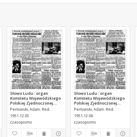
Słowo Ludu : organ
Słowo Ludu : organ
Komitetu Wojewódzkiego
Komitetu Wojewódzkiego
Polskiej Zjednoczonej
Polskiej Zjednoczonej
Partii Robotniczej, 1951,
Partii Robotniczej, 1951,
Perłowski, Adam. Red.
Perłowski, Adam. Red.
R.3, nr 314
R.3, nr 315
1951.12.05
1951.12.06
czasopismo
czasopismo