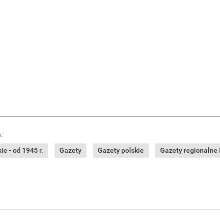
:
e - od 1945 r.
Gazety
Gazety polskie
Gazety regionalne i