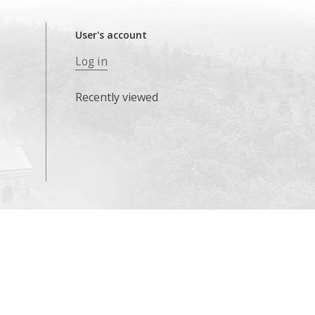
User's account
Log in
Recently viewed