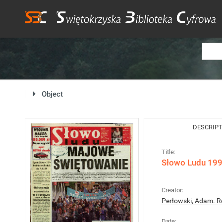
Object
DESCRIP
Title:
Słowo Ludu 1998
Creator:
Perłowski, Adam. R
Date: