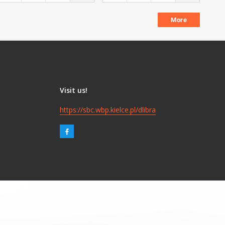
More
Visit us!
https://sbc.wbp.kielce.pl/dlibra