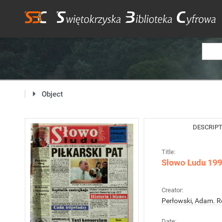
Object
DESCRIP
Title:
Słowo Ludu 1998
Creator:
Perłowski, Adam. R
Date: