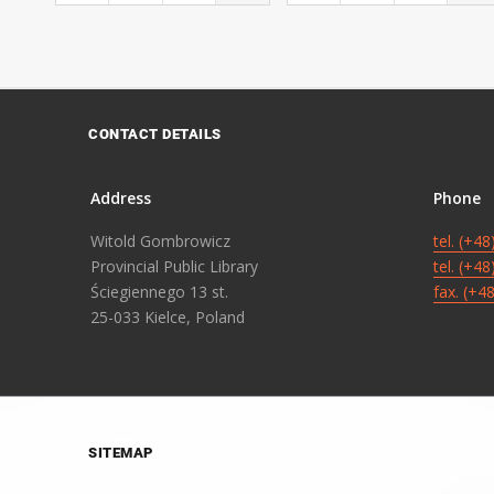
CONTACT DETAILS
Address
Phone
Witold Gombrowicz
tel. (+4
Provincial Public Library
tel. (+4
Ściegiennego 13 st.
fax. (+4
25-033 Kielce, Poland
SITEMAP