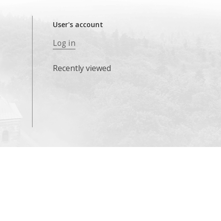
User's account
Log in
Recently viewed