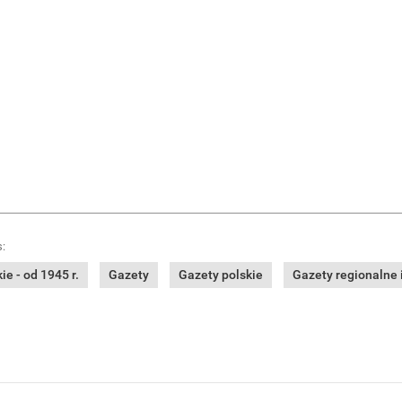
:
e - od 1945 r.
Gazety
Gazety polskie
Gazety regionalne i