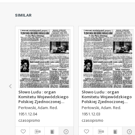
SIMILAR
Słowo Ludu : organ
Słowo Ludu : organ
Komitetu Wojewódzkiego
Komitetu Wojewódzkiego
Polskiej Zjednoczonej
Polskiej Zjednoczonej
Partii Robotniczej, 1951,
Partii Robotniczej, 1951,
Perłowski, Adam. Red.
Perłowski, Adam. Red.
R.3, nr 313
R.3, nr 312
1951.12.04
1951.12.03
czasopismo
czasopismo