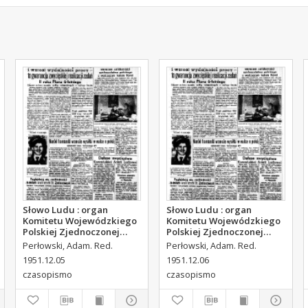
Słowo Ludu : organ
Słowo Ludu : organ
Komitetu Wojewódzkiego
Komitetu Wojewódzkiego
Polskiej Zjednoczonej
Polskiej Zjednoczonej
Partii Robotniczej, 1951,
Partii Robotniczej, 1951,
Perłowski, Adam. Red.
Perłowski, Adam. Red.
R.3, nr 314
R.3, nr 315
1951.12.05
1951.12.06
czasopismo
czasopismo