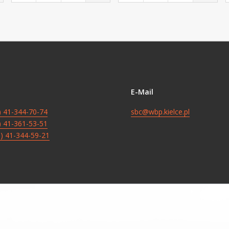
E-Mail
8) 41-344-70-74
sbc@wbp.kielce.pl
8) 41-361-53-51
8) 41-344-59-21