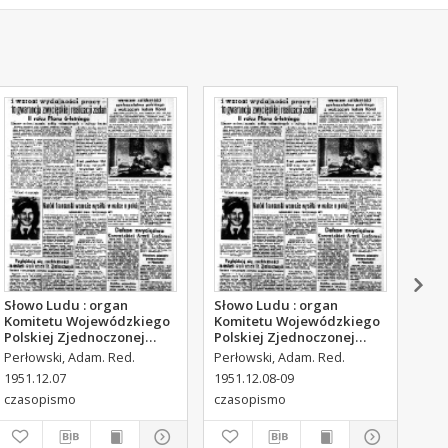
Słowo Ludu : organ
Słowo Ludu : organ
Sło
Komitetu Wojewódzkiego
Komitetu Wojewódzkiego
Kom
Polskiej Zjednoczonej
Polskiej Zjednoczonej
Pol
Partii Robotniczej, 1951,
Partii Robotniczej, 1951,
Par
Perłowski, Adam. Red.
Perłowski, Adam. Red.
Per
R.3, nr 316
R.3, nr 317
R.3
1951.12.07
1951.12.08-09
195
czasopismo
czasopismo
cza