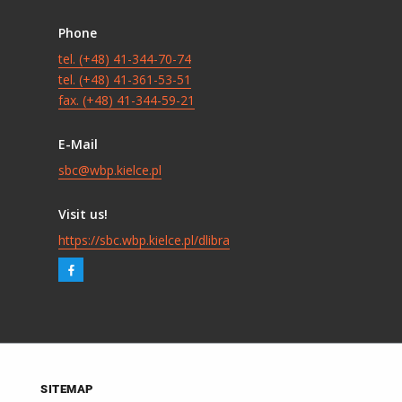
Phone
tel. (+48) 41-344-70-74
tel. (+48) 41-361-53-51
fax. (+48) 41-344-59-21
E-Mail
sbc@wbp.kielce.pl
Visit us!
https://sbc.wbp.kielce.pl/dlibra
SITEMAP