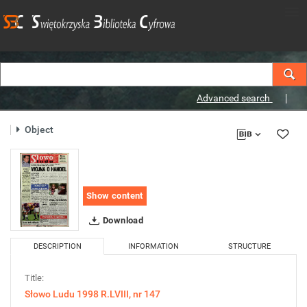
Advanced search
Object
Show content
Download
DESCRIPTION
INFORMATION
STRUCTURE
Title:
Słowo Ludu 1998 R.LVIII, nr 147