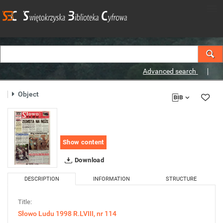
Advanced search
Object
Show content
Download
DESCRIPTION
INFORMATION
STRUCTURE
Title:
Słowo Ludu 1998 R.LVIII, nr 114