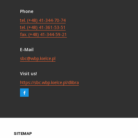
Phone
tel. (+48) 41-344-70-74
tel. (+48) 41-361-53-51
fax. (+48) 41-344-59-21
E-Mail
sbc@wbp.kielce.pl
Visit us!
https://sbc.wbp.kielce.pl/dlibra
SITEMAP