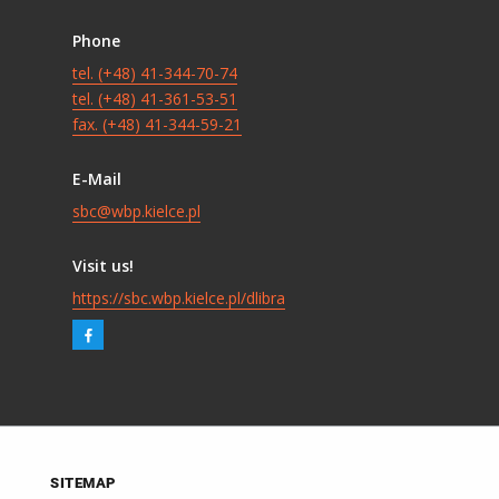
Phone
tel. (+48) 41-344-70-74
tel. (+48) 41-361-53-51
fax. (+48) 41-344-59-21
E-Mail
sbc@wbp.kielce.pl
Visit us!
https://sbc.wbp.kielce.pl/dlibra
SITEMAP