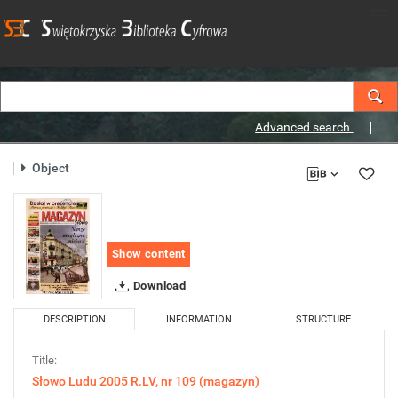
Advanced search
Object
Show content
Download
DESCRIPTION
INFORMATION
STRUCTURE
Title:
Słowo Ludu 2005 R.LV, nr 109 (magazyn)