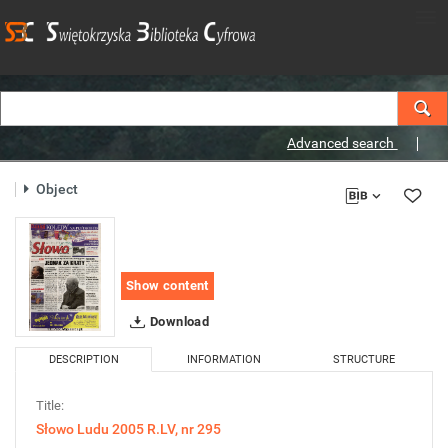
Advanced search
Object
Show content
Download
DESCRIPTION
INFORMATION
STRUCTURE
Title:
Słowo Ludu 2005 R.LV, nr 295