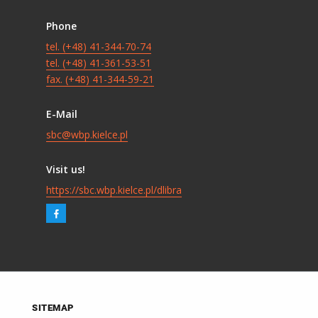
Phone
tel. (+48) 41-344-70-74
tel. (+48) 41-361-53-51
fax. (+48) 41-344-59-21
E-Mail
sbc@wbp.kielce.pl
Visit us!
https://sbc.wbp.kielce.pl/dlibra
SITEMAP