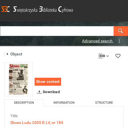
Advanced search
Object
Show content
Download
DESCRIPTION
INFORMATION
STRUCTURE
Title:
Słowo Ludu 2005 R.LV, nr 184