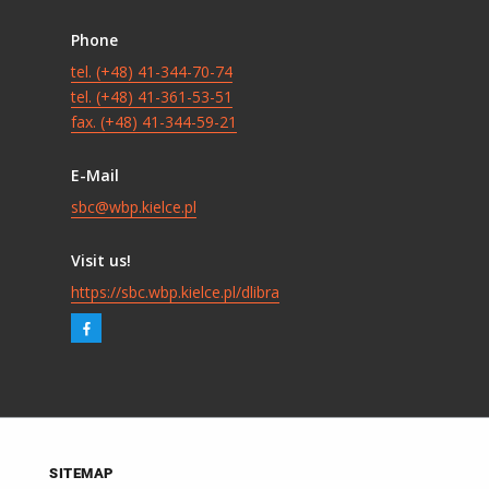
Phone
tel. (+48) 41-344-70-74
tel. (+48) 41-361-53-51
fax. (+48) 41-344-59-21
E-Mail
sbc@wbp.kielce.pl
Visit us!
https://sbc.wbp.kielce.pl/dlibra
SITEMAP