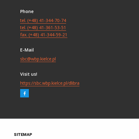
Phone
tel. (+48) 41-344-70-74
tel. (+48) 41-361-53-51
fax. (+48) 41-344-59-21
E-Mail
sbc@wbp.kielce.pl
Visit us!
https://sbc.wbp.kielce.pl/dlibra
SITEMAP