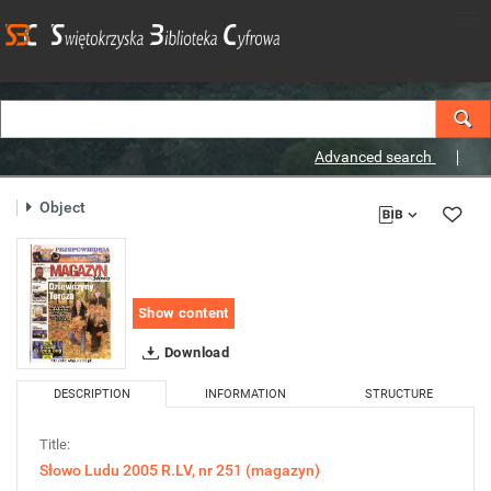
Advanced search
Object
Show content
Download
DESCRIPTION
INFORMATION
STRUCTURE
Title:
Słowo Ludu 2005 R.LV, nr 251 (magazyn)