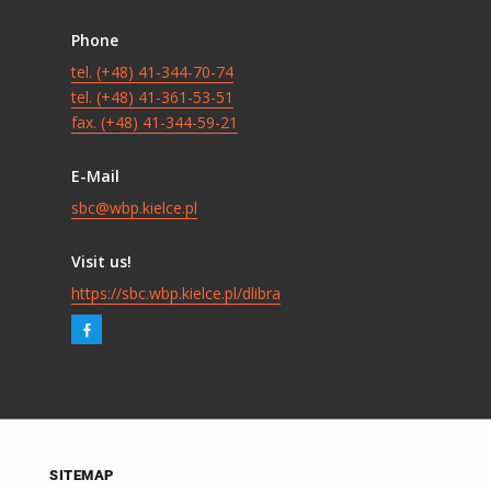
Phone
tel. (+48) 41-344-70-74
tel. (+48) 41-361-53-51
fax. (+48) 41-344-59-21
E-Mail
sbc@wbp.kielce.pl
Visit us!
https://sbc.wbp.kielce.pl/dlibra
SITEMAP