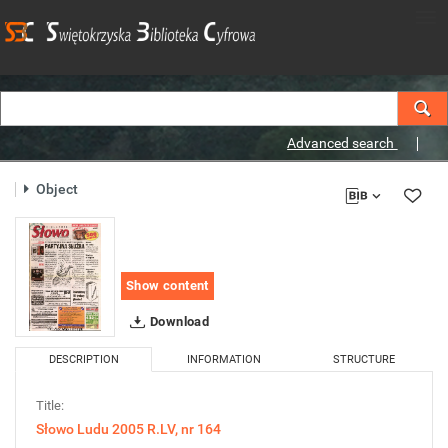
Advanced search
Object
Show content
Download
DESCRIPTION
INFORMATION
STRUCTURE
Title:
Słowo Ludu 2005 R.LV, nr 164