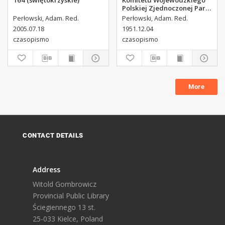
164 (świętokrzyskie)
Komitetu Wojewódzkiego
Polskiej Zjednoczonej Partii
Robotniczej, 1951, R.3, nr
Perłowski, Adam. Red.
Perłowski, Adam. Red.
313
2005.07.18
1951.12.04
czasopismo
czasopismo
More
CONTACT DETAILS
Address
Witold Gombrowicz
Provincial Public Library
Ściegiennego 13 st.
25-033 Kielce, Poland