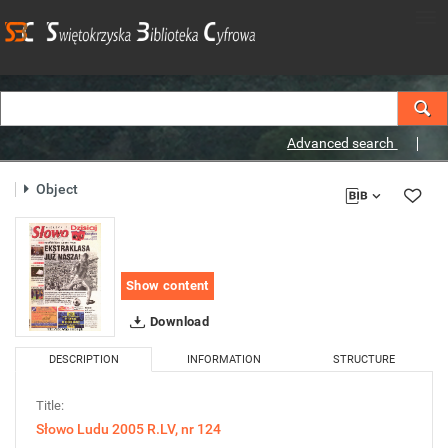
Advanced search
Object
Show content
Download
DESCRIPTION
INFORMATION
STRUCTURE
Title:
Słowo Ludu 2005 R.LV, nr 124