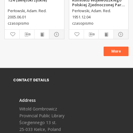
124 (świętokrzyskie)
Komitetu Wojewódzkiego
Polskiej Zjednoczonej Partii
Robotniczej, 1951, R.3, nr
Perłowski, Adam. Red.
Perłowski, Adam. Red.
313
2005.06.01
1951.12.04
czasopismo
czasopismo
More
CONTACT DETAILS
Address
Witold Gombrowicz
Provincial Public Library
Ściegiennego 13 st.
25-033 Kielce, Poland