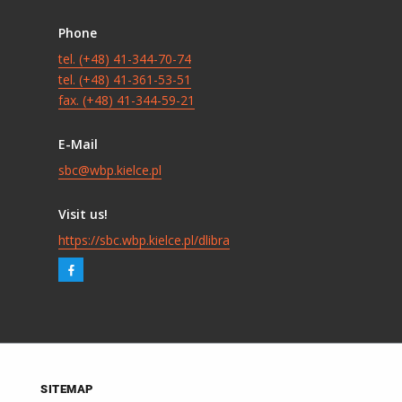
Phone
tel. (+48) 41-344-70-74
tel. (+48) 41-361-53-51
fax. (+48) 41-344-59-21
E-Mail
sbc@wbp.kielce.pl
Visit us!
https://sbc.wbp.kielce.pl/dlibra
SITEMAP