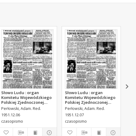
Słowo Ludu : organ
Słowo Ludu : organ
Sło
Komitetu Wojewódzkiego
Komitetu Wojewódzkiego
Kom
Polskiej Zjednoczonej
Polskiej Zjednoczonej
Pol
Partii Robotniczej, 1951,
Partii Robotniczej, 1951,
Par
Perłowski, Adam. Red.
Perłowski, Adam. Red.
Per
R.3, nr 315
R.3, nr 316
R.3
1951.12.06
1951.12.07
195
czasopismo
czasopismo
cza