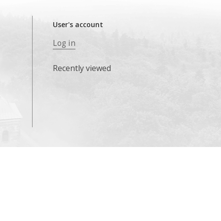
User's account
Log in
Recently viewed