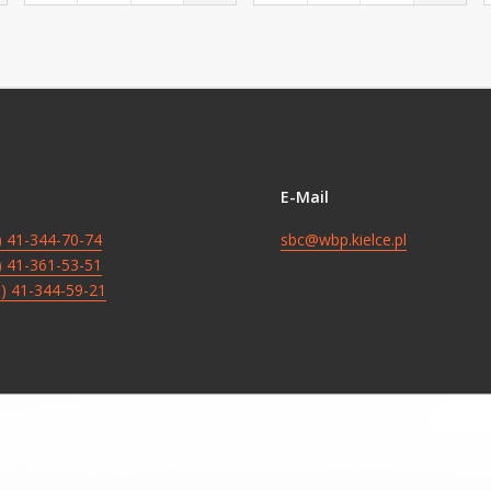
E-Mail
8) 41-344-70-74
sbc@wbp.kielce.pl
8) 41-361-53-51
8) 41-344-59-21