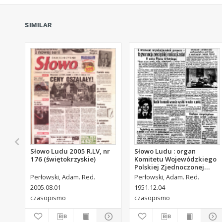
SIMILAR
Słowo Ludu 2005 R.LV, nr
Słowo Ludu : organ
176 (świętokrzyskie)
Komitetu Wojewódzkiego
Polskiej Zjednoczonej
Partii Robotniczej, 1951,
Perłowski, Adam. Red.
Perłowski, Adam. Red.
R.3, nr 313
2005.08.01
1951.12.04
czasopismo
czasopismo