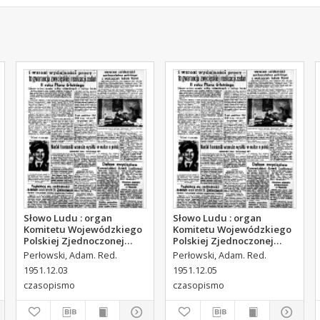
Słowo Ludu : organ
Słowo Ludu : organ
Komitetu Wojewódzkiego
Komitetu Wojewódzkiego
Polskiej Zjednoczonej
Polskiej Zjednoczonej
Partii Robotniczej, 1951,
Partii Robotniczej, 1951,
Perłowski, Adam. Red.
Perłowski, Adam. Red.
R.3, nr 312
R.3, nr 314
1951.12.03
1951.12.05
czasopismo
czasopismo