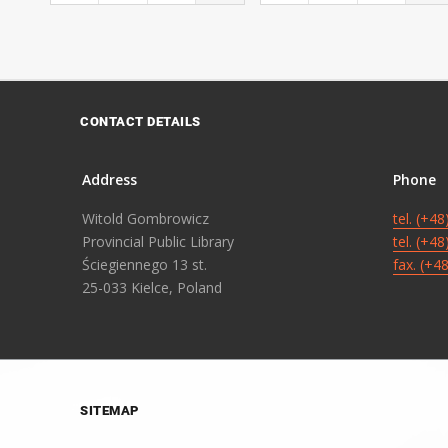
CONTACT DETAILS
Address
Phone
Witold Gombrowicz
tel. (+4
Provincial Public Library
tel. (+4
Ściegiennego 13 st.
fax. (+4
25-033 Kielce, Poland
SITEMAP