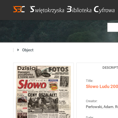
Object
DESCRIP
Title:
Słowo Ludu 2005
Creator:
Perłowski, Adam. R
Date: