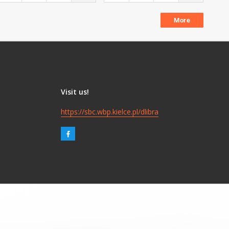
More
Visit us!
https://sbc.wbp.kielce.pl/dlibra