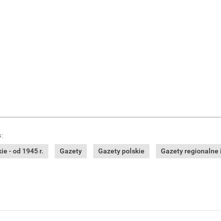
:
e - od 1945 r.
Gazety
Gazety polskie
Gazety regionalne i