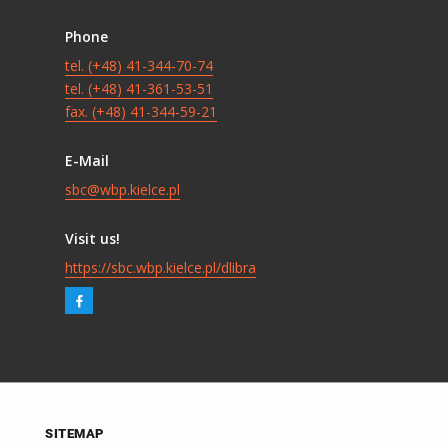
Phone
tel. (+48) 41-344-70-74
tel. (+48) 41-361-53-51
fax. (+48) 41-344-59-21
E-Mail
sbc@wbp.kielce.pl
Visit us!
https://sbc.wbp.kielce.pl/dlibra
SITEMAP