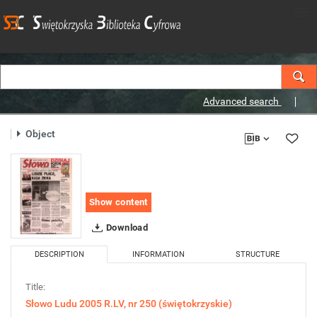
Advanced search
Object
Show content
Download
DESCRIPTION
INFORMATION
STRUCTURE
Title:
Słowo Ludu 2005 R.LV, nr 250 (świętokrzyskie)