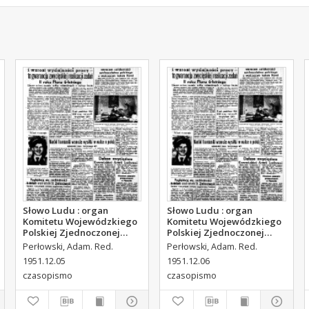
Słowo Ludu : organ
Słowo Ludu : organ
Komitetu Wojewódzkiego
Komitetu Wojewódzkiego
Polskiej Zjednoczonej
Polskiej Zjednoczonej
Partii Robotniczej, 1951,
Partii Robotniczej, 1951,
Perłowski, Adam. Red.
Perłowski, Adam. Red.
R.3, nr 314
R.3, nr 315
1951.12.05
1951.12.06
czasopismo
czasopismo