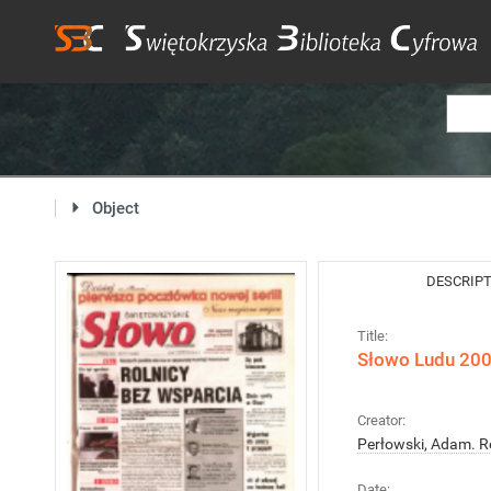
Object
DESCRIP
Title:
Słowo Ludu 2005
Creator:
Perłowski, Adam. R
Date: