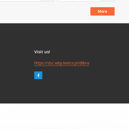
More
Visit us!
https://sbc.wbp.kielce.pl/dlibra