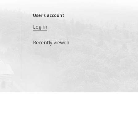
User's account
Log in
Recently viewed