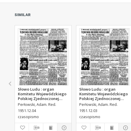
SIMILAR
Słowo Ludu : organ
Słowo Ludu : organ
Komitetu Wojewódzkiego
Komitetu Wojewódzkiego
Polskiej Zjednoczonej
Polskiej Zjednoczonej
Partii Robotniczej, 1951,
Partii Robotniczej, 1951,
Perłowski, Adam. Red.
Perłowski, Adam. Red.
R.3, nr 313
R.3, nr 312
1951.12.04
1951.12.03
czasopismo
czasopismo