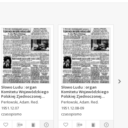
Słowo Ludu : organ
Słowo Ludu : organ
Sło
Komitetu Wojewódzkiego
Komitetu Wojewódzkiego
Kom
Polskiej Zjednoczonej
Polskiej Zjednoczonej
Pol
Partii Robotniczej, 1951,
Partii Robotniczej, 1951,
Par
Perłowski, Adam. Red.
Perłowski, Adam. Red.
Per
R.3, nr 316
R.3, nr 317
R.3
1951.12.07
1951.12.08-09
195
czasopismo
czasopismo
cza