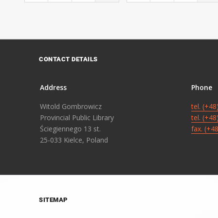
CONTACT DETAILS
Address
Phone
Witold Gombrowicz
tel. (+4
Provincial Public Library
tel. (+4
Ściegiennego 13 st.
fax. (+4
25-033 Kielce, Poland
SITEMAP