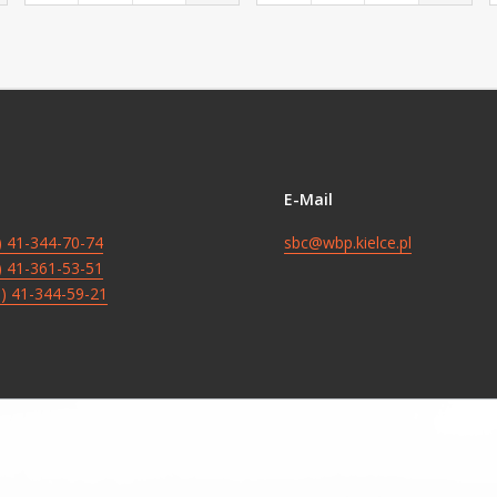
E-Mail
8) 41-344-70-74
sbc@wbp.kielce.pl
8) 41-361-53-51
8) 41-344-59-21