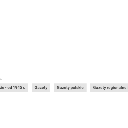
:
e - od 1945 r.
Gazety
Gazety polskie
Gazety regionalne i