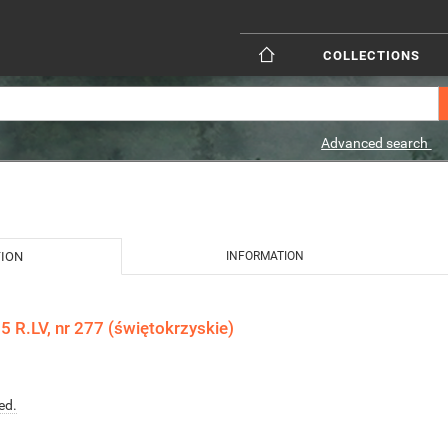
COLLECTIONS
Advanced search
TION
INFORMATION
 R.LV, nr 277 (świętokrzyskie)
ed.