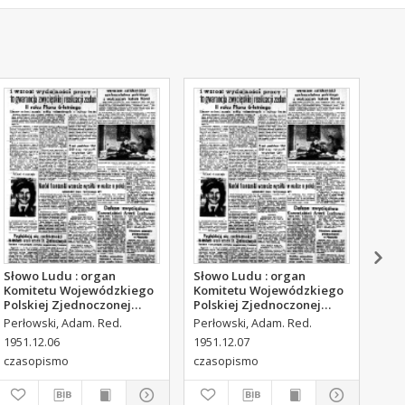
Słowo Ludu : organ
Słowo Ludu : organ
Sło
Komitetu Wojewódzkiego
Komitetu Wojewódzkiego
Kom
Polskiej Zjednoczonej
Polskiej Zjednoczonej
Pol
Partii Robotniczej, 1951,
Partii Robotniczej, 1951,
Par
Perłowski, Adam. Red.
Perłowski, Adam. Red.
Per
R.3, nr 315
R.3, nr 316
R.3
1951.12.06
1951.12.07
195
czasopismo
czasopismo
cza