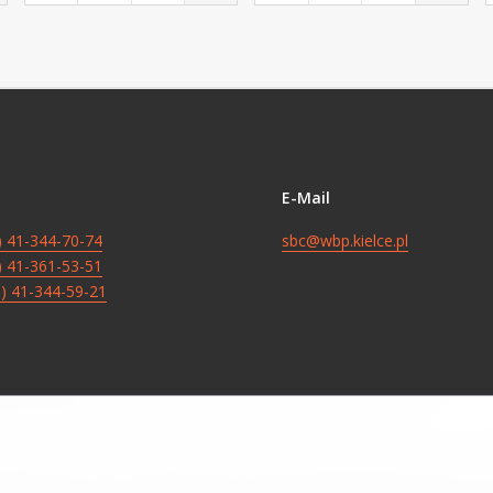
E-Mail
8) 41-344-70-74
sbc@wbp.kielce.pl
8) 41-361-53-51
8) 41-344-59-21