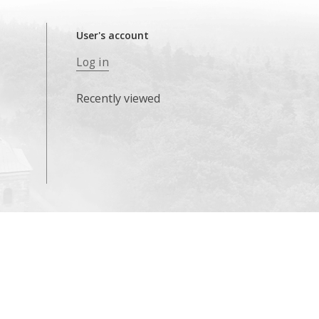
User's account
Log in
Recently viewed