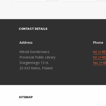
CONTACT DETAILS
Address
Phone
Witold Gombrowicz
tel. (+4
Provincial Public Library
tel. (+4
Ściegiennego 13 st.
fax. (+4
25-033 Kielce, Poland
SITEMAP