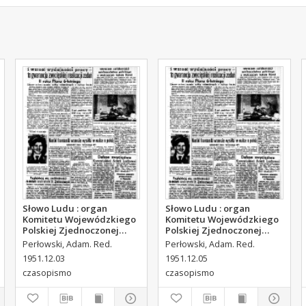
Słowo Ludu : organ
Słowo Ludu : organ
Komitetu Wojewódzkiego
Komitetu Wojewódzkiego
Polskiej Zjednoczonej
Polskiej Zjednoczonej
Partii Robotniczej, 1951,
Partii Robotniczej, 1951,
Perłowski, Adam. Red.
Perłowski, Adam. Red.
R.3, nr 312
R.3, nr 314
1951.12.03
1951.12.05
czasopismo
czasopismo