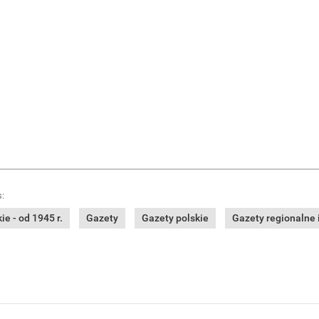
:
e - od 1945 r.
Gazety
Gazety polskie
Gazety regionalne i