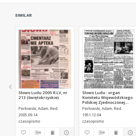
SIMILAR
Słowo Ludu 2005 R.LV, nr
Słowo Ludu : organ
213 (świętokrzyskie)
Komitetu Wojewódzkiego
Polskiej Zjednoczonej
Partii Robotniczej, 1951,
Perłowski, Adam. Red.
Perłowski, Adam. Red.
R.3, nr 313
2005.09.14
1951.12.04
czasopismo
czasopismo