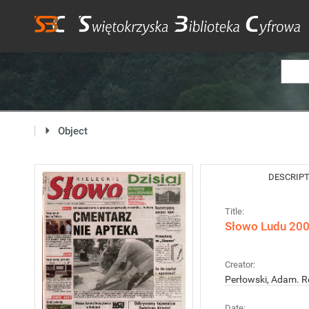
Object
DESCRIP
Title:
Słowo Ludu 2005
Creator:
Perłowski, Adam. R
Date: