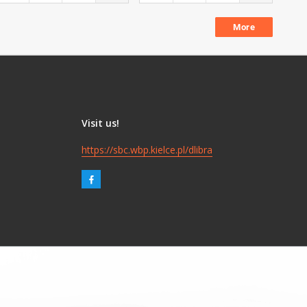
More
Visit us!
https://sbc.wbp.kielce.pl/dlibra