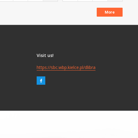
More
Visit us!
https://sbc.wbp.kielce.pl/dlibra