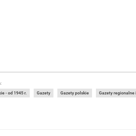
:
e - od 1945 r.
Gazety
Gazety polskie
Gazety regionalne i