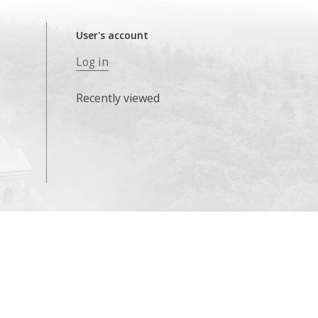
User's account
Log in
Recently viewed