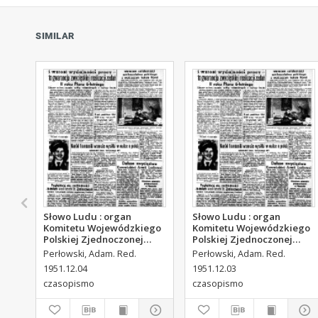
SIMILAR
Słowo Ludu : organ
Słowo Ludu : organ
Komitetu Wojewódzkiego
Komitetu Wojewódzkiego
Polskiej Zjednoczonej
Polskiej Zjednoczonej
Partii Robotniczej, 1951,
Partii Robotniczej, 1951,
Perłowski, Adam. Red.
Perłowski, Adam. Red.
R.3, nr 313
R.3, nr 312
1951.12.04
1951.12.03
czasopismo
czasopismo