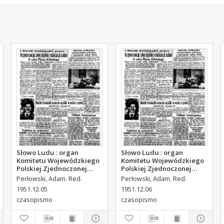
Słowo Ludu : organ
Słowo Ludu : organ
Komitetu Wojewódzkiego
Komitetu Wojewódzkiego
Polskiej Zjednoczonej
Polskiej Zjednoczonej
Partii Robotniczej, 1951,
Partii Robotniczej, 1951,
Perłowski, Adam. Red.
Perłowski, Adam. Red.
R.3, nr 314
R.3, nr 315
1951.12.05
1951.12.06
czasopismo
czasopismo