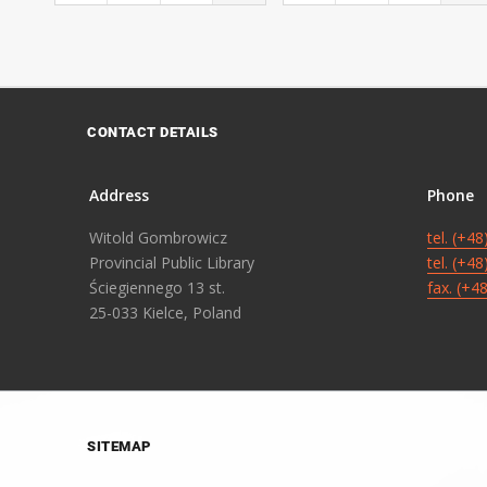
CONTACT DETAILS
Address
Phone
Witold Gombrowicz
tel. (+4
Provincial Public Library
tel. (+4
Ściegiennego 13 st.
fax. (+4
25-033 Kielce, Poland
SITEMAP