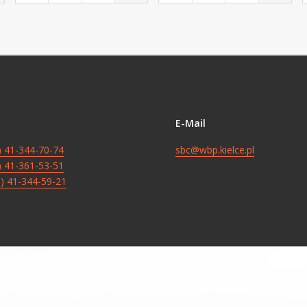
E-Mail
8) 41-344-70-74
sbc@wbp.kielce.pl
8) 41-361-53-51
8) 41-344-59-21