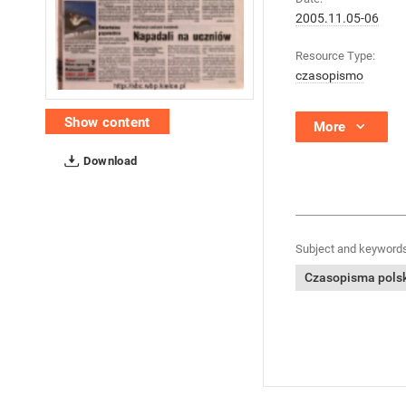
2005.11.05-06
Resource Type:
czasopismo
Show content
More
Download
Subject and keywords
Czasopisma polski