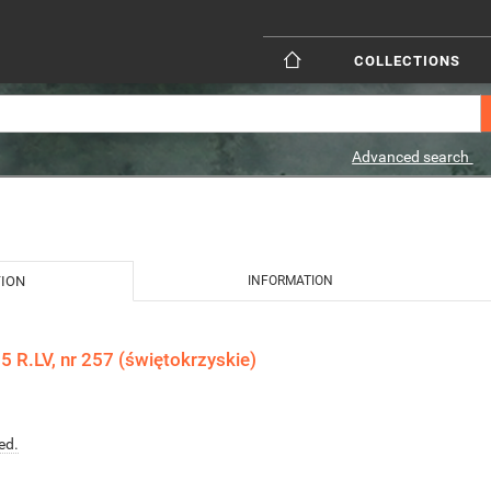
COLLECTIONS
Advanced search
TION
INFORMATION
 R.LV, nr 257 (świętokrzyskie)
ed.