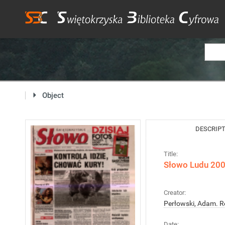
Object
DESCRIP
Title:
Słowo Ludu 2005
Creator:
Perłowski, Adam. R
Date: