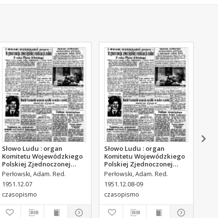
Słowo Ludu : organ
Słowo Ludu : organ
Sło
Komitetu Wojewódzkiego
Komitetu Wojewódzkiego
Kom
Polskiej Zjednoczonej
Polskiej Zjednoczonej
Pol
Partii Robotniczej, 1951,
Partii Robotniczej, 1951,
Par
Perłowski, Adam. Red.
Perłowski, Adam. Red.
Per
R.3, nr 316
R.3, nr 317
R.3
1951.12.07
1951.12.08-09
195
czasopismo
czasopismo
cza