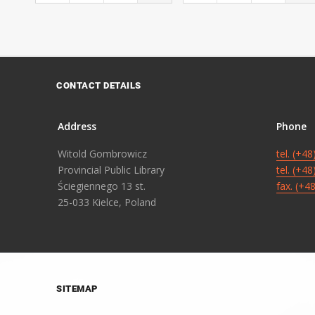
CONTACT DETAILS
Address
Phone
Witold Gombrowicz
tel. (+4
Provincial Public Library
tel. (+4
Ściegiennego 13 st.
fax. (+4
25-033 Kielce, Poland
SITEMAP