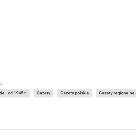
:
e - od 1945 r.
Gazety
Gazety polskie
Gazety regionalne i