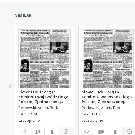
SIMILAR
Słowo Ludu : organ
Słowo Ludu : organ
Komitetu Wojewódzkiego
Komitetu Wojewódzkiego
Polskiej Zjednoczonej
Polskiej Zjednoczonej
Partii Robotniczej, 1951,
Partii Robotniczej, 1951,
Perłowski, Adam. Red.
Perłowski, Adam. Red.
R.3, nr 313
R.3, nr 312
1951.12.04
1951.12.03
czasopismo
czasopismo