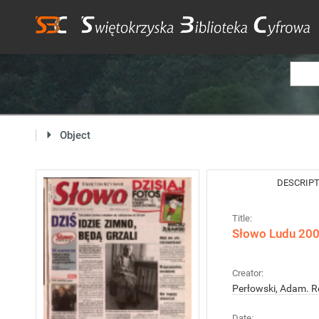
Object
DESCRIP
Title:
Słowo Ludu 2005
Creator:
Perłowski, Adam. R
Date: