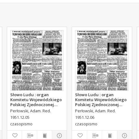
Słowo Ludu : organ
Słowo Ludu : organ
Komitetu Wojewódzkiego
Komitetu Wojewódzkiego
Polskiej Zjednoczonej
Polskiej Zjednoczonej
Partii Robotniczej, 1951,
Partii Robotniczej, 1951,
Perłowski, Adam. Red.
Perłowski, Adam. Red.
R.3, nr 314
R.3, nr 315
1951.12.05
1951.12.06
czasopismo
czasopismo