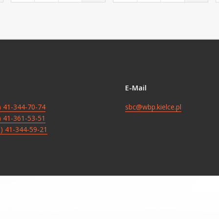
E-Mail
8) 41-344-70-74
sbc@wbp.kielce.pl
8) 41-361-53-51
8) 41-344-59-21