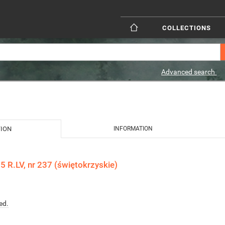
COLLECTIONS
Advanced search
TION
INFORMATION
 R.LV, nr 237 (świętokrzyskie)
ed.