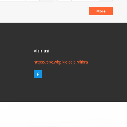
More
Visit us!
https://sbc.wbp.kielce.pl/dlibra