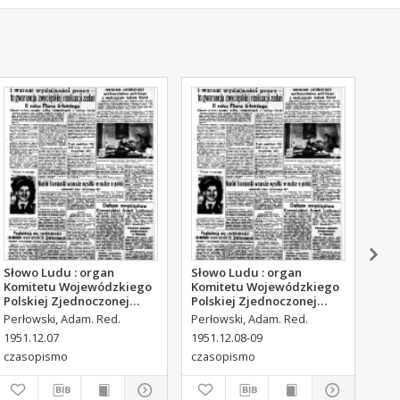
Słowo Ludu : organ
Słowo Ludu : organ
Sło
Komitetu Wojewódzkiego
Komitetu Wojewódzkiego
Kom
Polskiej Zjednoczonej
Polskiej Zjednoczonej
Pol
Partii Robotniczej, 1951,
Partii Robotniczej, 1951,
Par
Perłowski, Adam. Red.
Perłowski, Adam. Red.
Per
R.3, nr 316
R.3, nr 317
R.3
1951.12.07
1951.12.08-09
195
czasopismo
czasopismo
cza