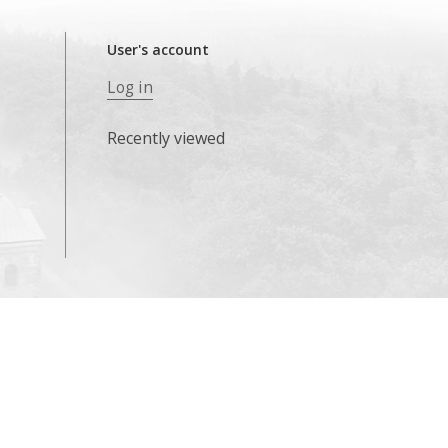
User's account
Log in
Recently viewed