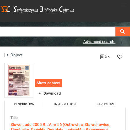
Advanced search
Object
Show content
Download
DESCRIPTION
INFORMATION
STRUCTURE
Title:
Słowo Ludu 2005 R.LV, nr 56 (Ostrowiec, Starachowice,
Skarżysko, Końskie, Ponidzie, Jędrzejów, Włoszczowa,