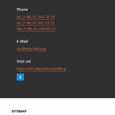
Phone
tel. (+48) 41-344-70-74
tel. (+48) 41-361-53-51
fax. (+48) 41-344-59-21
E-Mail
sbc@wbp.kielce.pl
Visit us!
https://sbc.wbp.kielce.pl/dlibra
SITEMAP