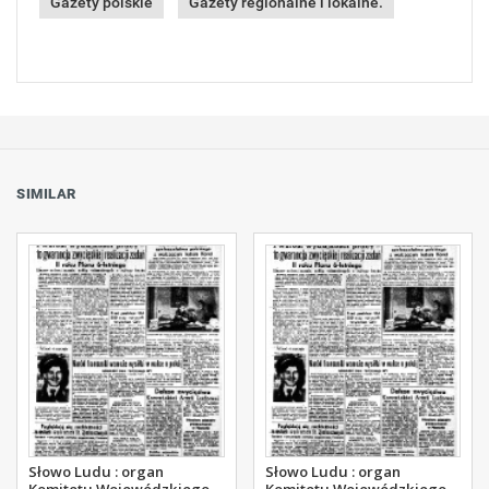
Gazety polskie
Gazety regionalne i lokalne.
SIMILAR
Słowo Ludu : organ
Słowo Ludu : organ